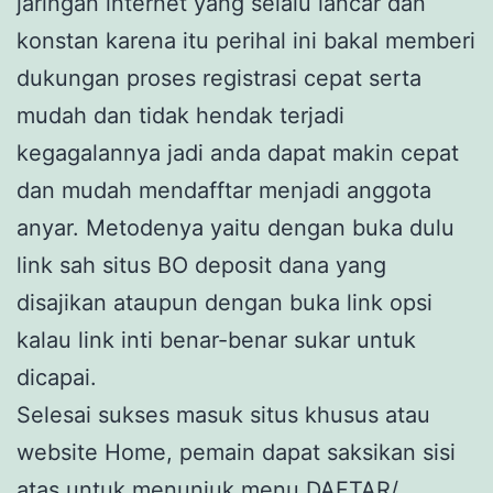
jaringan internet yang selalu lancar dan
konstan karena itu perihal ini bakal memberi
dukungan proses registrasi cepat serta
mudah dan tidak hendak terjadi
kegagalannya jadi anda dapat makin cepat
dan mudah mendafftar menjadi anggota
anyar. Metodenya yaitu dengan buka dulu
link sah situs BO deposit dana yang
disajikan ataupun dengan buka link opsi
kalau link inti benar-benar sukar untuk
dicapai.
Selesai sukses masuk situs khusus atau
website Home, pemain dapat saksikan sisi
atas untuk menunjuk menu DAFTAR/