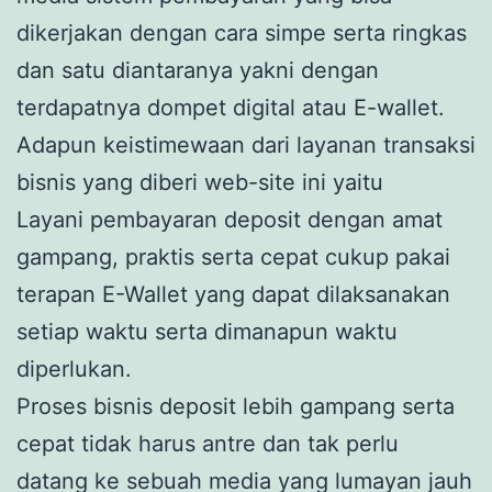
dikerjakan dengan cara simpe serta ringkas
dan satu diantaranya yakni dengan
terdapatnya dompet digital atau E-wallet.
Adapun keistimewaan dari layanan transaksi
bisnis yang diberi web-site ini yaitu
Layani pembayaran deposit dengan amat
gampang, praktis serta cepat cukup pakai
terapan E-Wallet yang dapat dilaksanakan
setiap waktu serta dimanapun waktu
diperlukan.
Proses bisnis deposit lebih gampang serta
cepat tidak harus antre dan tak perlu
datang ke sebuah media yang lumayan jauh