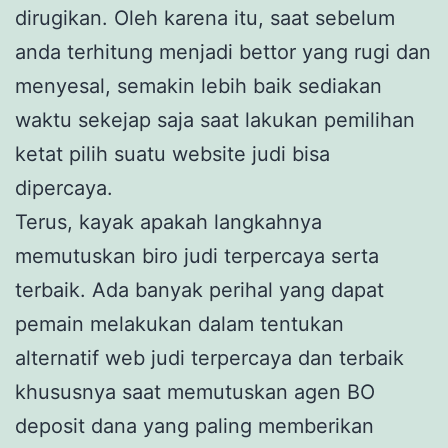
dirugikan. Oleh karena itu, saat sebelum
anda terhitung menjadi bettor yang rugi dan
menyesal, semakin lebih baik sediakan
waktu sekejap saja saat lakukan pemilihan
ketat pilih suatu website judi bisa
dipercaya.
Terus, kayak apakah langkahnya
memutuskan biro judi terpercaya serta
terbaik. Ada banyak perihal yang dapat
pemain melakukan dalam tentukan
alternatif web judi terpercaya dan terbaik
khususnya saat memutuskan agen BO
deposit dana yang paling memberikan