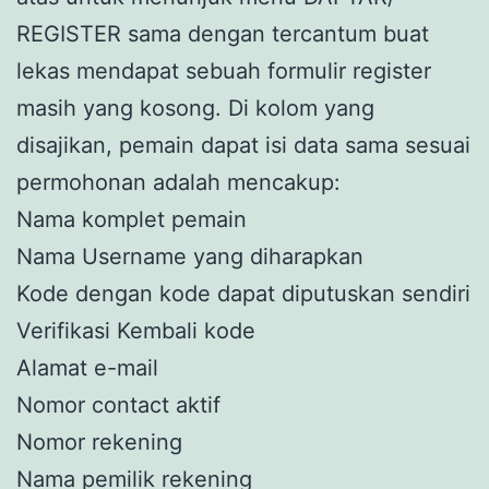
REGISTER sama dengan tercantum buat
lekas mendapat sebuah formulir register
masih yang kosong. Di kolom yang
disajikan, pemain dapat isi data sama sesuai
permohonan adalah mencakup:
Nama komplet pemain
Nama Username yang diharapkan
Kode dengan kode dapat diputuskan sendiri
Verifikasi Kembali kode
Alamat e-mail
Nomor contact aktif
Nomor rekening
Nama pemilik rekening