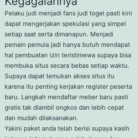
Kegagalannya
Pelaku judi menjadi fans judi togel pasti kini
dapat mengerjakan spekulasi yang simpel
setiap saat serta dimanapun. Menjadi
pemain pemula jadi hanya butuh mendapat
hal pembuatan izin teristimewa supaya bisa
membuka situs secara bebas setiap waktu.
Supaya dapat temukan akses situs itu
karena itu penting kerjakan register peserta
baru. Langkah mendaftar meber baru pasti
gratis tak diambil ongkos dan lebih cepat
dan mudah dilaksanakan.
Yakini paket anda telah berisi supaya kasih