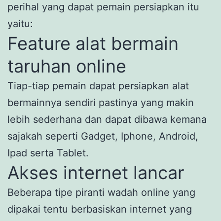
perihal yang dapat pemain persiapkan itu
yaitu:
Feature alat bermain
taruhan online
Tiap-tiap pemain dapat persiapkan alat
bermainnya sendiri pastinya yang makin
lebih sederhana dan dapat dibawa kemana
sajakah seperti Gadget, Iphone, Android,
Ipad serta Tablet.
Akses internet lancar
Beberapa tipe piranti wadah online yang
dipakai tentu berbasiskan internet yang