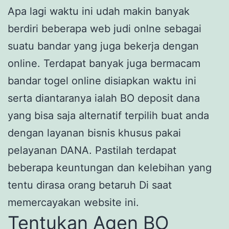
Apa lagi waktu ini udah makin banyak
berdiri beberapa web judi onlne sebagai
suatu bandar yang juga bekerja dengan
online. Terdapat banyak juga bermacam
bandar togel online disiapkan waktu ini
serta diantaranya ialah BO deposit dana
yang bisa saja alternatif terpilih buat anda
dengan layanan bisnis khusus pakai
pelayanan DANA. Pastilah terdapat
beberapa keuntungan dan kelebihan yang
tentu dirasa orang betaruh Di saat
memercayakan website ini.
Tentukan Agen BO