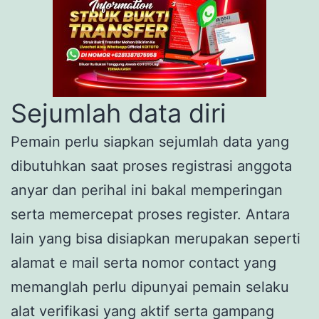
Sejumlah data diri
Pemain perlu siapkan sejumlah data yang
dibutuhkan saat proses registrasi anggota
anyar dan perihal ini bakal memperingan
serta memercepat proses register. Antara
lain yang bisa disiapkan merupakan seperti
alamat e mail serta nomor contact yang
memanglah perlu dipunyai pemain selaku
alat verifikasi yang aktif serta gampang