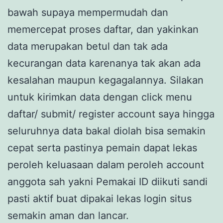
bawah supaya mempermudah dan
memercepat proses daftar, dan yakinkan
data merupakan betul dan tak ada
kecurangan data karenanya tak akan ada
kesalahan maupun kegagalannya. Silakan
untuk kirimkan data dengan click menu
daftar/ submit/ register account saya hingga
seluruhnya data bakal diolah bisa semakin
cepat serta pastinya pemain dapat lekas
peroleh keluasaan dalam peroleh account
anggota sah yakni Pemakai ID diikuti sandi
pasti aktif buat dipakai lekas login situs
semakin aman dan lancar.