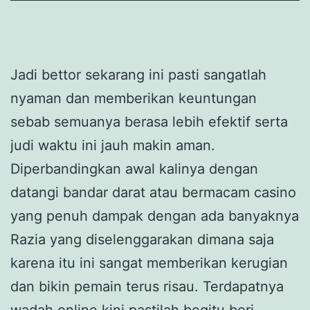
Jadi bettor sekarang ini pasti sangatlah
nyaman dan memberikan keuntungan
sebab semuanya berasa lebih efektif serta
judi waktu ini jauh makin aman.
Diperbandingkan awal kalinya dengan
datangi bandar darat atau bermacam casino
yang penuh dampak dengan ada banyaknya
Razia yang diselenggarakan dimana saja
karena itu ini sangat memberikan kerugian
dan bikin pemain terus risau. Terdapatnya
wadah online kini pastilah begitu beri