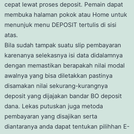
cepat lewat proses deposit. Pemain dapat
membuka halaman pokok atau Home untuk
menunjuk menu DEPOSIT tertulis di sisi
atas.
Bila sudah tampak suatu slip pembayaran
karenanya selekasnya isi data didalamnya
dengan memastikan berapakah nilai modal
awalnya yang bisa diletakkan pastinya
disamakan nilai sekurang-kurangnya
deposit yang dijajakan bandar BO deposit
dana. Lekas putuskan juga metoda
pembayaran yang disajikan serta
diantaranya anda dapat tentukan pilihhan E-