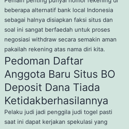
Pemain penting punyai nomor rekening di
beberapa alternatif bank local Indonesia
sebagai halnya disiapkan faksi situs dan
soal ini sangat berfaedah untuk proses
negosiasi withdraw secara semakin aman
pakailah rekening atas nama diri kita.
Pedoman Daftar
Anggota Baru Situs BO
Deposit Dana Tiada
Ketidakberhasilannya
Pelaku judi jadi penggila judi togel pasti
saat ini dapat kerjakan spekulasi yang