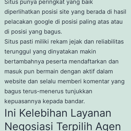
Situs punya peringkat yang baik
diperlihatkan posisi site yang berada di hasil
pelacakan google di posisi paling atas atau
di posisi yang bagus.
Situs pasti miliki rekam jejak dan reliabilitas
terunggul yang dinyatakan makin
bertambahnya peserta mendaftarkan dan
masuk pun bermain dengan aktif dalam
website dan selalu memberi komentar yang
bagus terus-menerus tunjukkan
kepuasannya kepada bandar.
Ini Kelebihan Layanan
Negosiasi Terpilih Agen