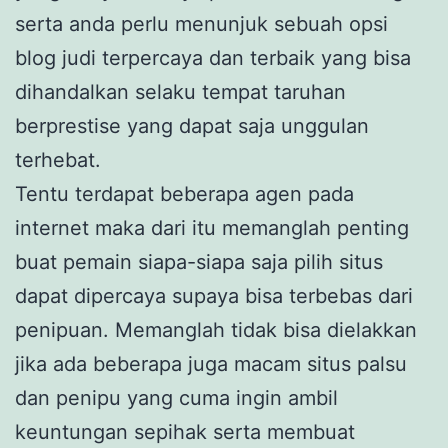
serta anda perlu menunjuk sebuah opsi
blog judi terpercaya dan terbaik yang bisa
dihandalkan selaku tempat taruhan
berprestise yang dapat saja unggulan
terhebat.
Tentu terdapat beberapa agen pada
internet maka dari itu memanglah penting
buat pemain siapa-siapa saja pilih situs
dapat dipercaya supaya bisa terbebas dari
penipuan. Memanglah tidak bisa dielakkan
jika ada beberapa juga macam situs palsu
dan penipu yang cuma ingin ambil
keuntungan sepihak serta membuat