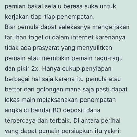
pemian bakal selalu berasa suka untuk
kerjakan tiap-tiap penempatan.
Biar pemula dapat selekasnya mengerjakan
taruhan togel di dalam internet karenanya
tidak ada prasyarat yang menyulitkan
pemain atau membikin pemain ragu-ragu
dan pikir 2x. Hanya cukup penyiapan
berbagai hal saja karena itu pemula atau
bettor dari golongan mana saja pasti dapat
lekas main melaksanakan penempatan
angka di bandar BO deposit dana
terpercaya dan terbaik. Di antara perihal
yang dapat pemain persiapkan itu yakni: