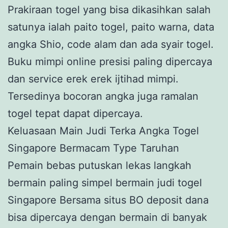
Prakiraan togel yang bisa dikasihkan salah
satunya ialah paito togel, paito warna, data
angka Shio, code alam dan ada syair togel.
Buku mimpi online presisi paling dipercaya
dan service erek erek ijtihad mimpi.
Tersedinya bocoran angka juga ramalan
togel tepat dapat dipercaya.
Keluasaan Main Judi Terka Angka Togel
Singapore Bermacam Type Taruhan
Pemain bebas putuskan lekas langkah
bermain paling simpel bermain judi togel
Singapore Bersama situs BO deposit dana
bisa dipercaya dengan bermain di banyak