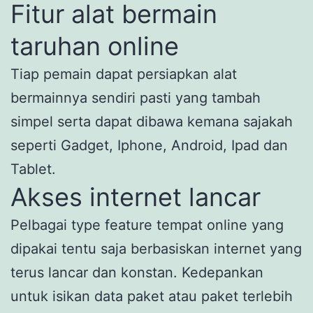
Fitur alat bermain
taruhan online
Tiap pemain dapat persiapkan alat
bermainnya sendiri pasti yang tambah
simpel serta dapat dibawa kemana sajakah
seperti Gadget, Iphone, Android, Ipad dan
Tablet.
Akses internet lancar
Pelbagai type feature tempat online yang
dipakai tentu saja berbasiskan internet yang
terus lancar dan konstan. Kedepankan
untuk isikan data paket atau paket terlebih