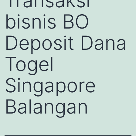
Transaksi
bisnis BO
Deposit Dana
Togel
Singapore
Balangan