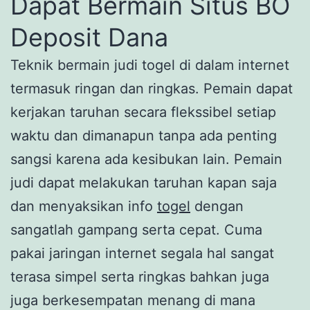
Dapat Bermain Situs BO
Deposit Dana
Teknik bermain judi togel di dalam internet
termasuk ringan dan ringkas. Pemain dapat
kerjakan taruhan secara flekssibel setiap
waktu dan dimanapun tanpa ada penting
sangsi karena ada kesibukan lain. Pemain
judi dapat melakukan taruhan kapan saja
dan menyaksikan info
togel
dengan
sangatlah gampang serta cepat. Cuma
pakai jaringan internet segala hal sangat
terasa simpel serta ringkas bahkan juga
juga berkesempatan menang di mana