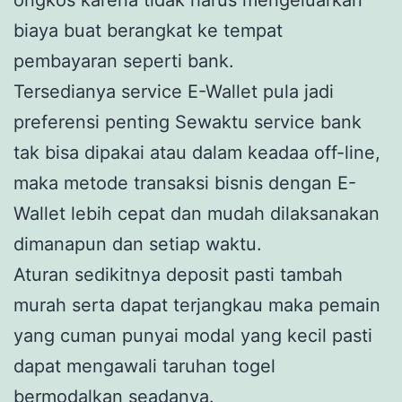
biaya buat berangkat ke tempat
pembayaran seperti bank.
Tersedianya service E-Wallet pula jadi
preferensi penting Sewaktu service bank
tak bisa dipakai atau dalam keadaa off-line,
maka metode transaksi bisnis dengan E-
Wallet lebih cepat dan mudah dilaksanakan
dimanapun dan setiap waktu.
Aturan sedikitnya deposit pasti tambah
murah serta dapat terjangkau maka pemain
yang cuman punyai modal yang kecil pasti
dapat mengawali taruhan togel
bermodalkan seadanya.