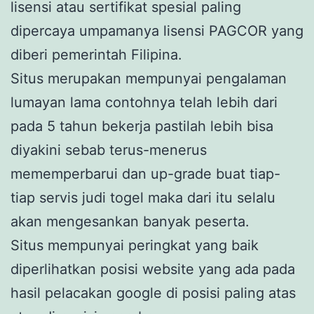
lisensi atau sertifikat spesial paling
dipercaya umpamanya lisensi PAGCOR yang
diberi pemerintah Filipina.
Situs merupakan mempunyai pengalaman
lumayan lama contohnya telah lebih dari
pada 5 tahun bekerja pastilah lebih bisa
diyakini sebab terus-menerus
mememperbarui dan up-grade buat tiap-
tiap servis judi togel maka dari itu selalu
akan mengesankan banyak peserta.
Situs mempunyai peringkat yang baik
diperlihatkan posisi website yang ada pada
hasil pelacakan google di posisi paling atas