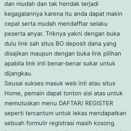
dan mudah dan tak hendak terjadi
kegagalannya karena itu anda dapat makin
cepat serta mudah mendafftar selaku
peserta anyar. Triknya yakni dengan buka
dulu link sah situs BO deposit dana yang
disajikan maupun dengan buka link pilihan
apabila link inti benar-benar sukar untuk
dijangkau.
Seusai sukses masuk web inti atau situs
Home, pemain dapat tonton sisi atas untuk
memutuskan menu DAFTAR/ REGISTER
seperti tercantum untuk lekas mendapatkan
sebuah formulir registrasi masih kosong.