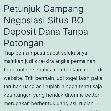
Petunjuk Gampang
Negosiasi Situs BO
Deposit Dana Tanpa
Potongan
Tiap pemain pasti dapat selekasnya
mainkan judi kira-kira angka permainan
togel online sehabis memberikan modal di
website. Trik bermain judi togel ialah pakai
taruhan uang asli rupiah hingga tentu saja
keuntungan yang hendak diterima bettor
merupakan berbentuk uang asli rupiah