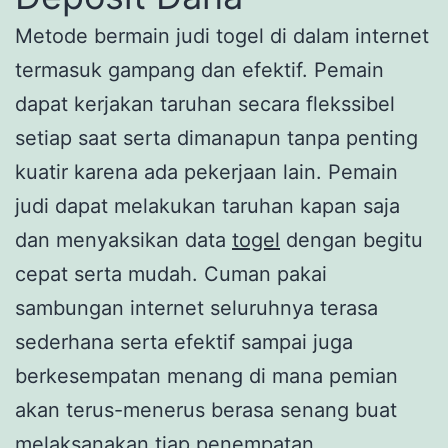
Metode bermain judi togel di dalam internet
termasuk gampang dan efektif. Pemain
dapat kerjakan taruhan secara flekssibel
setiap saat serta dimanapun tanpa penting
kuatir karena ada pekerjaan lain. Pemain
judi dapat melakukan taruhan kapan saja
dan menyaksikan data
togel
dengan begitu
cepat serta mudah. Cuman pakai
sambungan internet seluruhnya terasa
sederhana serta efektif sampai juga
berkesempatan menang di mana pemian
akan terus-menerus berasa senang buat
melaksanakan tiap penempatan.