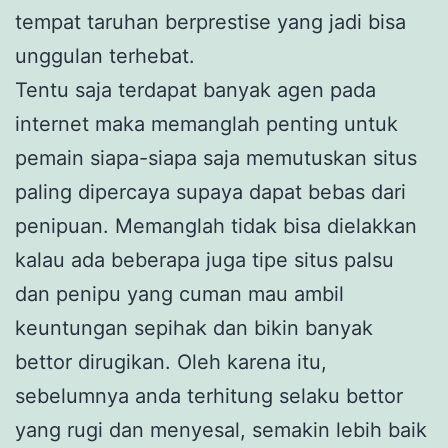
tempat taruhan berprestise yang jadi bisa
unggulan terhebat.
Tentu saja terdapat banyak agen pada
internet maka memanglah penting untuk
pemain siapa-siapa saja memutuskan situs
paling dipercaya supaya dapat bebas dari
penipuan. Memanglah tidak bisa dielakkan
kalau ada beberapa juga tipe situs palsu
dan penipu yang cuman mau ambil
keuntungan sepihak dan bikin banyak
bettor dirugikan. Oleh karena itu,
sebelumnya anda terhitung selaku bettor
yang rugi dan menyesal, semakin lebih baik