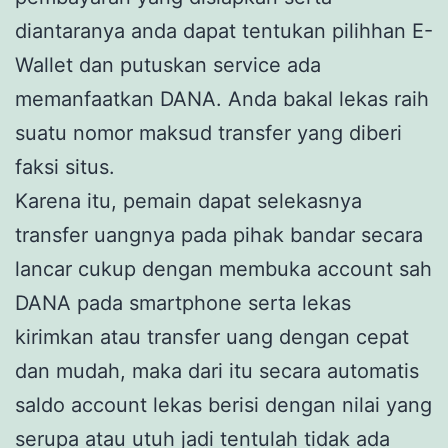
diantaranya anda dapat tentukan pilihhan E-
Wallet dan putuskan service ada
memanfaatkan DANA. Anda bakal lekas raih
suatu nomor maksud transfer yang diberi
faksi situs.
Karena itu, pemain dapat selekasnya
transfer uangnya pada pihak bandar secara
lancar cukup dengan membuka account sah
DANA pada smartphone serta lekas
kirimkan atau transfer uang dengan cepat
dan mudah, maka dari itu secara automatis
saldo account lekas berisi dengan nilai yang
serupa atau utuh jadi tentulah tidak ada