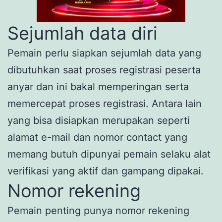
Sejumlah data diri
Pemain perlu siapkan sejumlah data yang
dibutuhkan saat proses registrasi peserta
anyar dan ini bakal memperingan serta
memercepat proses registrasi. Antara lain
yang bisa disiapkan merupakan seperti
alamat e-mail dan nomor contact yang
memang butuh dipunyai pemain selaku alat
verifikasi yang aktif dan gampang dipakai.
Nomor rekening
Pemain penting punya nomor rekening