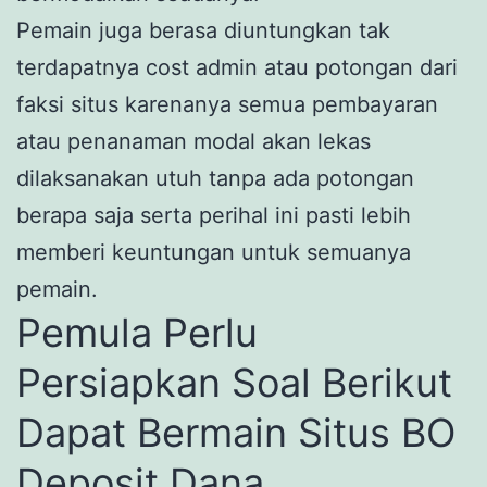
Pemain juga berasa diuntungkan tak
terdapatnya cost admin atau potongan dari
faksi situs karenanya semua pembayaran
atau penanaman modal akan lekas
dilaksanakan utuh tanpa ada potongan
berapa saja serta perihal ini pasti lebih
memberi keuntungan untuk semuanya
pemain.
Pemula Perlu
Persiapkan Soal Berikut
Dapat Bermain Situs BO
Deposit Dana