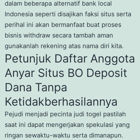
dalam beberapa alternatif bank local
Indonesia seperti disajikan faksi situs serta
perihal ini akan bermanfaat buat proses
bisnis withdraw secara tambah aman
gunakanlah rekening atas nama diri kita.
Petunjuk Daftar Anggota
Anyar Situs BO Deposit
Dana Tanpa
Ketidakberhasilannya
Pejudi menjadi pecinta judi togel pastilah
saat ini dapat mengerjakan spekulasi yang
ringan sewaktu-waktu serta dimanapun.