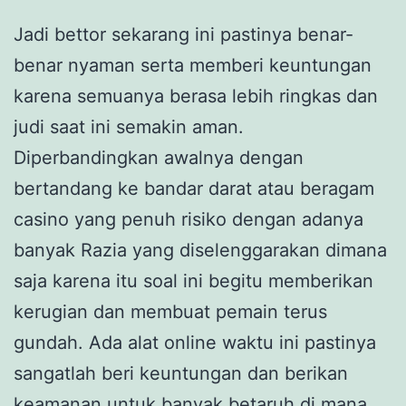
Jadi bettor sekarang ini pastinya benar-
benar nyaman serta memberi keuntungan
karena semuanya berasa lebih ringkas dan
judi saat ini semakin aman.
Diperbandingkan awalnya dengan
bertandang ke bandar darat atau beragam
casino yang penuh risiko dengan adanya
banyak Razia yang diselenggarakan dimana
saja karena itu soal ini begitu memberikan
kerugian dan membuat pemain terus
gundah. Ada alat online waktu ini pastinya
sangatlah beri keuntungan dan berikan
keamanan untuk banyak betaruh di mana