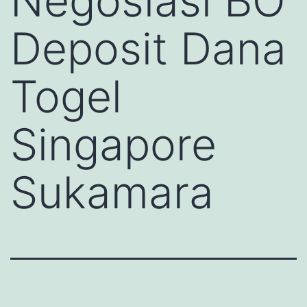
Negosiasi BO
Deposit Dana
Togel
Singapore
Sukamara