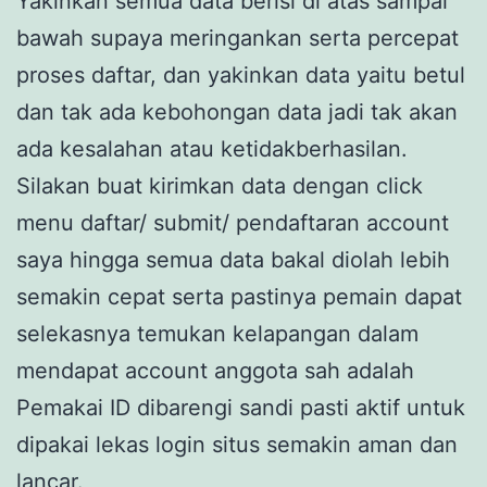
Yakinkan semua data berisi di atas sampai
bawah supaya meringankan serta percepat
proses daftar, dan yakinkan data yaitu betul
dan tak ada kebohongan data jadi tak akan
ada kesalahan atau ketidakberhasilan.
Silakan buat kirimkan data dengan click
menu daftar/ submit/ pendaftaran account
saya hingga semua data bakal diolah lebih
semakin cepat serta pastinya pemain dapat
selekasnya temukan kelapangan dalam
mendapat account anggota sah adalah
Pemakai ID dibarengi sandi pasti aktif untuk
dipakai lekas login situs semakin aman dan
lancar.