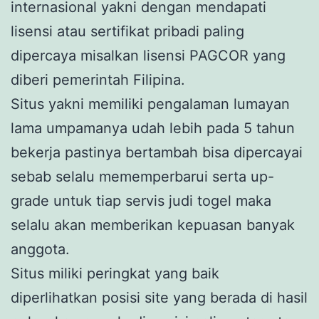
internasional yakni dengan mendapati
lisensi atau sertifikat pribadi paling
dipercaya misalkan lisensi PAGCOR yang
diberi pemerintah Filipina.
Situs yakni memiliki pengalaman lumayan
lama umpamanya udah lebih pada 5 tahun
bekerja pastinya bertambah bisa dipercayai
sebab selalu mememperbarui serta up-
grade untuk tiap servis judi togel maka
selalu akan memberikan kepuasan banyak
anggota.
Situs miliki peringkat yang baik
diperlihatkan posisi site yang berada di hasil