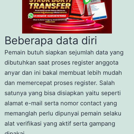
Beberapa data diri
Pemain butuh siapkan sejumlah data yang
dibutuhkan saat proses register anggota
anyar dan ini bakal membuat lebih mudah
dan memercepat proses register. Salah
satunya yang bisa disiapkan yaitu seperti
alamat e-mail serta nomor contact yang
memanglah perlu dipunyai pemain selaku
alat verifikasi yang aktif serta gampang
dipakai.