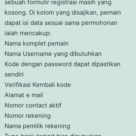
sebuah formulir registrasi masih yang
kosong. Di kolom yang disajikan, pemain
dapat isi data sesuai sama permohonan
ialah mencakup:
Nama komplet pemain
Nama Username yang dibutuhkan
Kode dengan password dapat dipastikan
sendiri
Verifikasi Kembali kode
Alamat e mail
Nomor contact aktif
Nomor rekening
Nama pemilik rekening