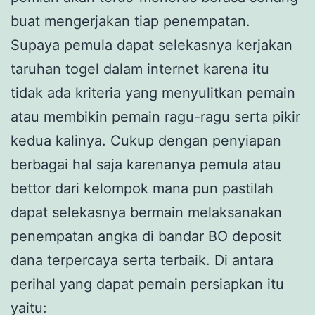
buat mengerjakan tiap penempatan.
Supaya pemula dapat selekasnya kerjakan
taruhan togel dalam internet karena itu
tidak ada kriteria yang menyulitkan pemain
atau membikin pemain ragu-ragu serta pikir
kedua kalinya. Cukup dengan penyiapan
berbagai hal saja karenanya pemula atau
bettor dari kelompok mana pun pastilah
dapat selekasnya bermain melaksanakan
penempatan angka di bandar BO deposit
dana terpercaya serta terbaik. Di antara
perihal yang dapat pemain persiapkan itu
yaitu: