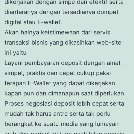
dikerjakan dengan simpe dan efektif serta
diantaranya dengan tersedianya dompet
digital atau E-wallet.
Akan halnya keistimewaan dari servis
transaksi bisnis yang dikasihkan web-site
ini yaitu
Layani pembayaran deposit dengan amat
simpel, praktis dan cepat cukup pakai
terapan E-Wallet yang dapat dikerjakan
kapan pun dan dimanapun saat diperlukan.
Proses negosiasi deposit lebih cepat serta
mudah tak harus antre serta tak perlu
berangkat ke suatu media yang lumayan
jauh dan perihal ini juga pasti bikin pemain