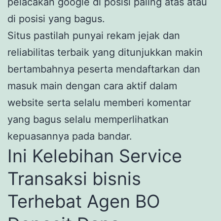
pelacakan google di posisi paling atas atau
di posisi yang bagus.
Situs pastilah punyai rekam jejak dan
reliabilitas terbaik yang ditunjukkan makin
bertambahnya peserta mendaftarkan dan
masuk main dengan cara aktif dalam
website serta selalu memberi komentar
yang bagus selalu memperlihatkan
kepuasannya pada bandar.
Ini Kelebihan Service
Transaksi bisnis
Terhebat Agen BO