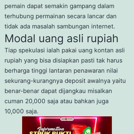
pemain dapat semakin gampang dalam
terhubung permainan secara lancar dan
tidak ada masalah sambungan internet.
Modal uang asli rupiah
Tiap spekulasi ialah pakai uang kontan asli
rupiah yang bisa disiapkan pasti tak harus
berharga tinggi lantaran penawaran nilai
sekurang-kurangnya deposit awalnya yaitu
benar-benar dapat dijangkau misalkan
cuman 20,000 saja atau bahkan juga
10,000 saja.