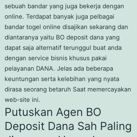
sebuah bandar yang juga bekerja dengan
online. Terdapat banyak juga pelbagai
bandar togel online disajikan sekarang dan
diantaranya yaitu BO deposit dana yang
dapat saja alternatif terunggul buat anda
dengan service bisnis khusus pakai
pelayanan DANA. Jelas ada beberapa
keuntungan serta kelebihan yang nyata
dirasa seorang betaruh Saat memercayakan
web-site ini.
Putuskan Agen BO
Deposit Dana Sah Paling