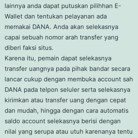
lainnya anda dapat putuskan pilihhan E-
Wallet dan tentukan pelayanan ada
memakai DANA. Anda akan selekasnya
capai sebuah nomor arah transfer yang
diberi faksi situs.
Karena itu, pemain dapat selekasnya
transfer uangnya pada pihak bandar secara
lancar cukup dengan membuka account sah
DANA pada telpon seluler serta selekasnya
kirimkan atau transfer uang dengan cepat
dan mudah, hingga dengan cara automatis
saldo account selekasnya berisi dengan
nilai yang serupa atau utuh karenanya tentu