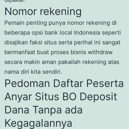
Nomor rekening
Pemain penting punya nomor rekening di
beberapa opsi bank local Indonesia seperti
disajikan faksi situs serta perihal ini sangat
bermanfaat buat proses bisnis withdraw
secara makin aman pakailah rekening atas
nama diri kita sendiri.
Pedoman Daftar Peserta
Anyar Situs BO Deposit
Dana Tanpa ada
Kegagalannya