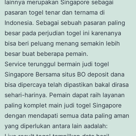
lainnya merupakan Singapore sebagai
pasaran togel tenar dan ternama di
Indonesia. Sebagai sebuah pasaran paling
besar pada perjudian togel ini karenanya
bisa beri peluang menang semakin lebih
besar buat beberapa pemain.
Service terunggul bermain judi togel
Singapore Bersama situs BO deposit dana
bisa dipercaya telah dipastikan bakal dirasa
sehari-harinya. Pemain dapat raih layanan
paling komplet main judi togel Singapore
dengan mendapati semua data paling aman
yang diperlukan antara lain aadalah: