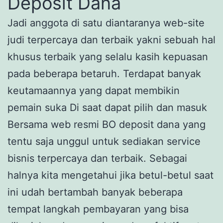
Deposit Dana
Jadi anggota di satu diantaranya web-site
judi terpercaya dan terbaik yakni sebuah hal
khusus terbaik yang selalu kasih kepuasan
pada beberapa betaruh. Terdapat banyak
keutamaannya yang dapat membikin
pemain suka Di saat dapat pilih dan masuk
Bersama web resmi BO deposit dana yang
tentu saja unggul untuk sediakan service
bisnis terpercaya dan terbaik. Sebagai
halnya kita mengetahui jika betul-betul saat
ini udah bertambah banyak beberapa
tempat langkah pembayaran yang bisa