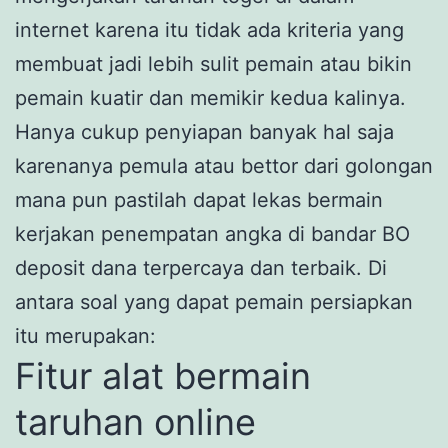
internet karena itu tidak ada kriteria yang
membuat jadi lebih sulit pemain atau bikin
pemain kuatir dan memikir kedua kalinya.
Hanya cukup penyiapan banyak hal saja
karenanya pemula atau bettor dari golongan
mana pun pastilah dapat lekas bermain
kerjakan penempatan angka di bandar BO
deposit dana terpercaya dan terbaik. Di
antara soal yang dapat pemain persiapkan
itu merupakan:
Fitur alat bermain
taruhan online