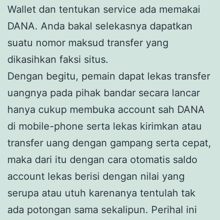
Wallet dan tentukan service ada memakai
DANA. Anda bakal selekasnya dapatkan
suatu nomor maksud transfer yang
dikasihkan faksi situs.
Dengan begitu, pemain dapat lekas transfer
uangnya pada pihak bandar secara lancar
hanya cukup membuka account sah DANA
di mobile-phone serta lekas kirimkan atau
transfer uang dengan gampang serta cepat,
maka dari itu dengan cara otomatis saldo
account lekas berisi dengan nilai yang
serupa atau utuh karenanya tentulah tak
ada potongan sama sekalipun. Perihal ini