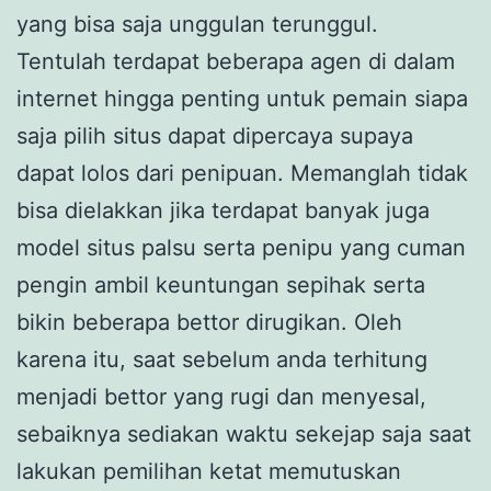
yang bisa saja unggulan terunggul.
Tentulah terdapat beberapa agen di dalam
internet hingga penting untuk pemain siapa
saja pilih situs dapat dipercaya supaya
dapat lolos dari penipuan. Memanglah tidak
bisa dielakkan jika terdapat banyak juga
model situs palsu serta penipu yang cuman
pengin ambil keuntungan sepihak serta
bikin beberapa bettor dirugikan. Oleh
karena itu, saat sebelum anda terhitung
menjadi bettor yang rugi dan menyesal,
sebaiknya sediakan waktu sekejap saja saat
lakukan pemilihan ketat memutuskan