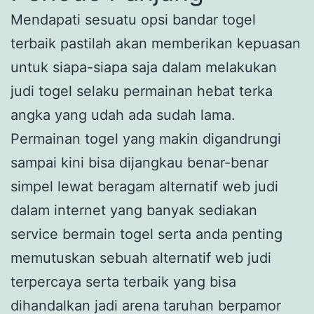
Mendapati sesuatu opsi bandar togel
terbaik pastilah akan memberikan kepuasan
untuk siapa-siapa saja dalam melakukan
judi togel selaku permainan hebat terka
angka yang udah ada sudah lama.
Permainan togel yang makin digandrungi
sampai kini bisa dijangkau benar-benar
simpel lewat beragam alternatif web judi
dalam internet yang banyak sediakan
service bermain togel serta anda penting
memutuskan sebuah alternatif web judi
terpercaya serta terbaik yang bisa
dihandalkan jadi arena taruhan berpamor