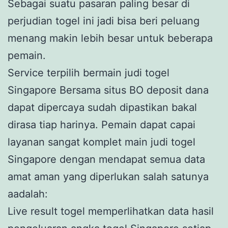
Sebagai suatu pasaran paling besar di
perjudian togel ini jadi bisa beri peluang
menang makin lebih besar untuk beberapa
pemain.
Service terpilih bermain judi togel
Singapore Bersama situs BO deposit dana
dapat dipercaya sudah dipastikan bakal
dirasa tiap harinya. Pemain dapat capai
layanan sangat komplet main judi togel
Singapore dengan mendapat semua data
amat aman yang diperlukan salah satunya
aadalah:
Live result togel memperlihatkan data hasil