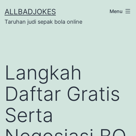
Skip
ALLBADJOKES
Menu
to
Taruhan judi sepak bola online
content
Langkah
Daftar Gratis
Serta