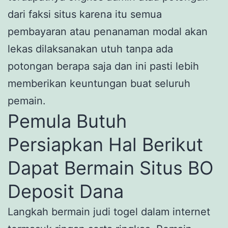
dari faksi situs karena itu semua
pembayaran atau penanaman modal akan
lekas dilaksanakan utuh tanpa ada
potongan berapa saja dan ini pasti lebih
memberikan keuntungan buat seluruh
pemain.
Pemula Butuh
Persiapkan Hal Berikut
Dapat Bermain Situs BO
Deposit Dana
Langkah bermain judi togel dalam internet