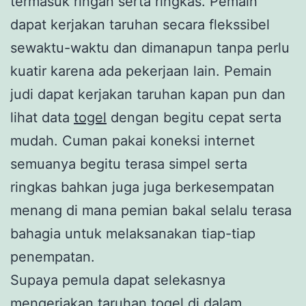
termasuk ringan serta ringkas. Pemain
dapat kerjakan taruhan secara flekssibel
sewaktu-waktu dan dimanapun tanpa perlu
kuatir karena ada pekerjaan lain. Pemain
judi dapat kerjakan taruhan kapan pun dan
lihat data
togel
dengan begitu cepat serta
mudah. Cuman pakai koneksi internet
semuanya begitu terasa simpel serta
ringkas bahkan juga juga berkesempatan
menang di mana pemian bakal selalu terasa
bahagia untuk melaksanakan tiap-tiap
penempatan.
Supaya pemula dapat selekasnya
mengerjakan taruhan togel di dalam