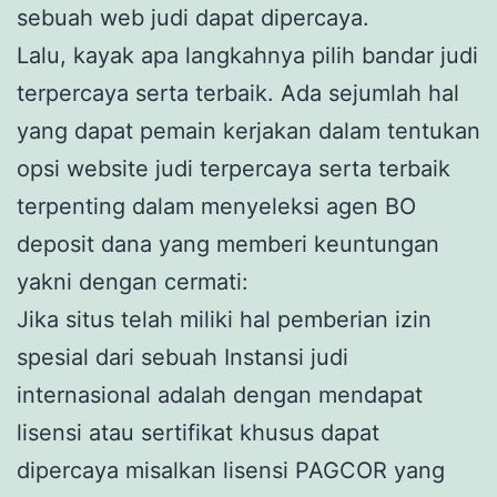
sebuah web judi dapat dipercaya.
Lalu, kayak apa langkahnya pilih bandar judi
terpercaya serta terbaik. Ada sejumlah hal
yang dapat pemain kerjakan dalam tentukan
opsi website judi terpercaya serta terbaik
terpenting dalam menyeleksi agen BO
deposit dana yang memberi keuntungan
yakni dengan cermati:
Jika situs telah miliki hal pemberian izin
spesial dari sebuah Instansi judi
internasional adalah dengan mendapat
lisensi atau sertifikat khusus dapat
dipercaya misalkan lisensi PAGCOR yang