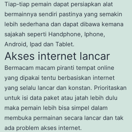
Tiap-tiap pemain dapat persiapkan alat
bermainnya sendiri pastinya yang semakin
lebih sederhana dan dapat dibawa kemana
sajakah seperti Handphone, Iphone,
Android, Ipad dan Tablet.
Akses internet lancar
Bermacam macam piranti tempat online
yang dipakai tentu berbasiskan internet
yang selalu lancar dan konstan. Prioritaskan
untuk isi data paket atau jatah lebih dulu
maka pemain lebih bisa simpel dalam
membuka permainan secara lancar dan tak
ada problem akses internet.