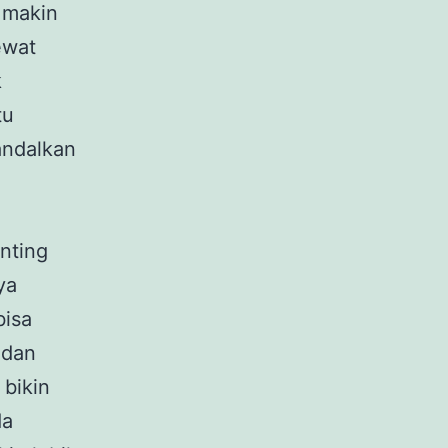
 makin
ewat
k
tu
handalkan
nting
ya
bisa
 dan
bikin
da