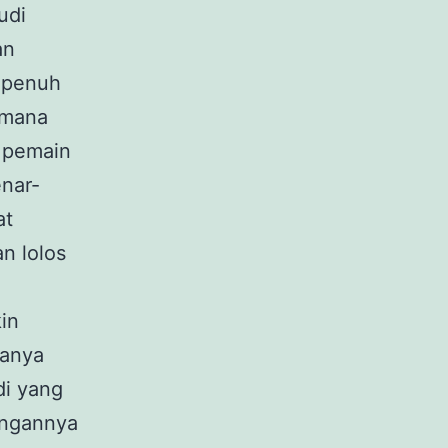
udi
an
 penuh
imana
t pemain
enar-
at
n lolos
in
ianya
di yang
ungannya