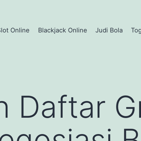
lot Online
Blackjack Online
Judi Bola
Tog
 Daftar Gr
egosiasi 