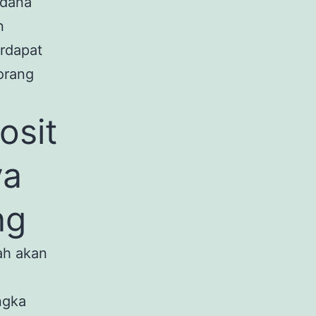
 dana
n
erdapat
orang
osit
ya
ng
lah akan
ngka