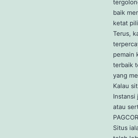
tergolon
baik men
ketat pi
Terus, 
terperca
pemain k
terbaik 
yang me
Kalau si
Instansi
atau ser
PAGCOR y
Situs i