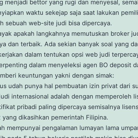
g menjadi bettor yang rugi dan menyesal, semak
yiapkan waktu sekejap saja saat lakukan pemil
lih sebuah web-site judi bisa dipercaya.
kayak apakah langkahnya memutuskan broker ju
ya dan terbaik. Ada sekian banyak soal yang da
erjakan dalam tentukan opsi web judi terperca
terpenting dalam menyeleksi agen BO deposit 
mberi keuntungan yakni dengan simak:
tus udah punya hal pembuatan izin privat dari s
 judi internasional adalah dengan memperoleh li
tifikat pribadi paling dipercaya semisalnya lisens
ang dikasihkan pemerintah Filipina.
alah mempunyai pengalaman lumayan lama ump