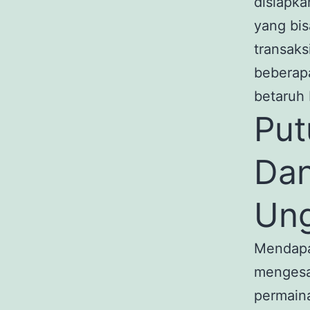
disiapka
yang bis
transaks
beberapa
betaruh 
Put
Dan
Ung
Mendapat
mengesa
permaina