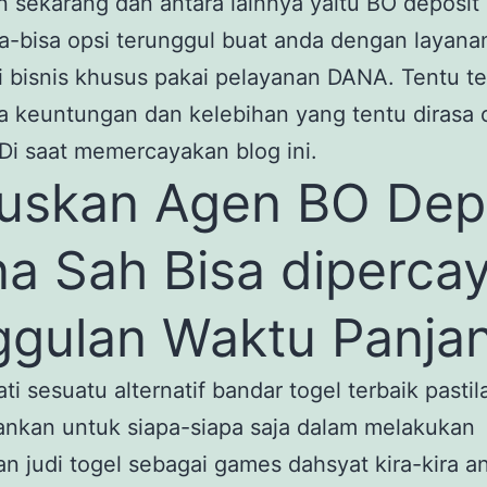
n sekarang dan antara lainnya yaitu BO deposit
a-bisa opsi terunggul buat anda dengan layana
i bisnis khusus pakai pelayanan DANA. Tentu t
 keuntungan dan kelebihan yang tentu dirasa 
Di saat memercayakan blog ini.
uskan Agen BO Dep
a Sah Bisa diperca
gulan Waktu Panja
i sesuatu alternatif bandar togel terbaik pasti
nkan untuk siapa-siapa saja dalam melakukan
n judi togel sebagai games dahsyat kira-kira a