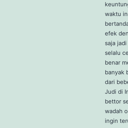
keuntung
waktu i
bertand
efek de
saja jad
selalu c
benar m
banyak 
dari bebe
Judi di 
bettor s
wadah on
ingin te