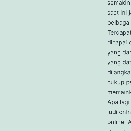
semakin 
saat ini
pelbagai
Terdapat
dicapai 
yang dar
yang dat
dijangka
cukup pa
memainka
Apa lagi
judi onl
online. 