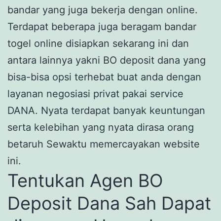
bandar yang juga bekerja dengan online.
Terdapat beberapa juga beragam bandar
togel online disiapkan sekarang ini dan
antara lainnya yakni BO deposit dana yang
bisa-bisa opsi terhebat buat anda dengan
layanan negosiasi privat pakai service
DANA. Nyata terdapat banyak keuntungan
serta kelebihan yang nyata dirasa orang
betaruh Sewaktu memercayakan website
ini.
Tentukan Agen BO
Deposit Dana Sah Dapat