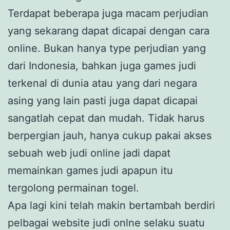
Terdapat beberapa juga macam perjudian
yang sekarang dapat dicapai dengan cara
online. Bukan hanya type perjudian yang
dari Indonesia, bahkan juga games judi
terkenal di dunia atau yang dari negara
asing yang lain pasti juga dapat dicapai
sangatlah cepat dan mudah. Tidak harus
berpergian jauh, hanya cukup pakai akses
sebuah web judi online jadi dapat
memainkan games judi apapun itu
tergolong permainan togel.
Apa lagi kini telah makin bertambah berdiri
pelbagai website judi onlne selaku suatu