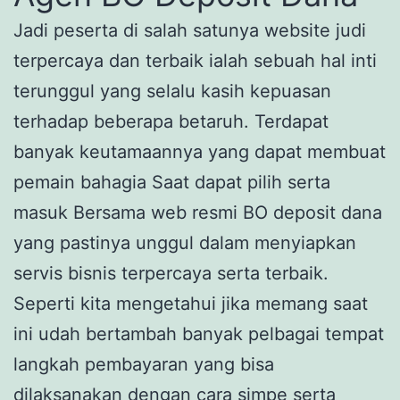
Jadi peserta di salah satunya website judi
terpercaya dan terbaik ialah sebuah hal inti
terunggul yang selalu kasih kepuasan
terhadap beberapa betaruh. Terdapat
banyak keutamaannya yang dapat membuat
pemain bahagia Saat dapat pilih serta
masuk Bersama web resmi BO deposit dana
yang pastinya unggul dalam menyiapkan
servis bisnis terpercaya serta terbaik.
Seperti kita mengetahui jika memang saat
ini udah bertambah banyak pelbagai tempat
langkah pembayaran yang bisa
dilaksanakan dengan cara simpe serta