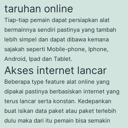
taruhan online
Tiap-tiap pemain dapat persiapkan alat
bermainnya sendiri pastinya yang tambah
lebih simpel dan dapat dibawa kemana
sajakah seperti Mobile-phone, Iphone,
Android, Ipad dan Tablet.
Akses internet lancar
Beberapa type feature alat online yang
dipakai pastinya berbasiskan internet yang
terus lancar serta konstan. Kedepankan
buat isikan data paket atau paket terlebih
dulu maka dari itu pemain bisa semakin