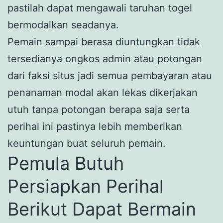
pastilah dapat mengawali taruhan togel
bermodalkan seadanya.
Pemain sampai berasa diuntungkan tidak
tersedianya ongkos admin atau potongan
dari faksi situs jadi semua pembayaran atau
penanaman modal akan lekas dikerjakan
utuh tanpa potongan berapa saja serta
perihal ini pastinya lebih memberikan
keuntungan buat seluruh pemain.
Pemula Butuh
Persiapkan Perihal
Berikut Dapat Bermain