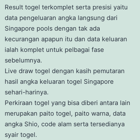
Result togel terkomplet serta presisi yaitu
data pengeluaran angka langsung dari
Singapore pools dengan tak ada
kecurangan apapun itu dan data keluaran
ialah komplet untuk pelbagai fase
sebelumnya.
Live draw togel dengan kasih pemutaran
hasil angka keluaran togel Singapore
sehari-harinya.
Perkiraan togel yang bisa diberi antara lain
merupakan paito togel, paito warna, data
angka Shio, code alam serta tersedianya
syair togel.