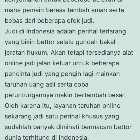
mana pemain berasa tambah aman serta
bebas dari beberapa efek judi.
Judi di Indonesia adalah perihal terlarang
yang bikin bettor selalu gundah bakal
jeratan hukum. Akan tetapi tersedianya alat
online jadi jalan keluar untuk beberapa
pencinta judi yang pengin lagi mainkan
taruhan uang asli serta coba
peruntungannya makin bertambah besar.
Oleh karena itu, layanan taruhan online
sekarang jadi satu perihal khusus yang
sudahlah banyak diminati bermacam bettor
dunia terhitung di Indonesia.