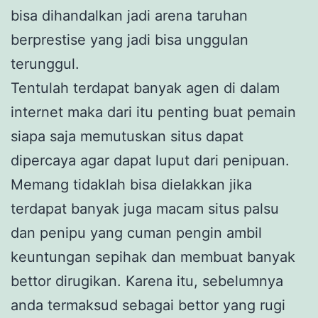
bisa dihandalkan jadi arena taruhan
berprestise yang jadi bisa unggulan
terunggul.
Tentulah terdapat banyak agen di dalam
internet maka dari itu penting buat pemain
siapa saja memutuskan situs dapat
dipercaya agar dapat luput dari penipuan.
Memang tidaklah bisa dielakkan jika
terdapat banyak juga macam situs palsu
dan penipu yang cuman pengin ambil
keuntungan sepihak dan membuat banyak
bettor dirugikan. Karena itu, sebelumnya
anda termaksud sebagai bettor yang rugi