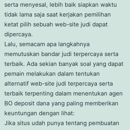
serta menyesal, lebih baik siapkan waktu
tidak lama saja saat kerjakan pemilihan
ketat pilih sebuah web-site judi dapat
dipercaya.
Lalu, semacam apa langkahnya
memutuskan bandar judi terpercaya serta
terbaik. Ada sekian banyak soal yang dapat
pemain melakukan dalam tentukan
alternatif web-site judi terpercaya serta
terbaik terpenting dalam menentukan agen
BO deposit dana yang paling memberikan
keuntungan dengan lihat:
Jika situs udah punya tentang pembuatan