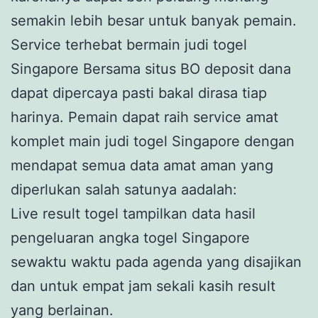
semakin lebih besar untuk banyak pemain.
Service terhebat bermain judi togel
Singapore Bersama situs BO deposit dana
dapat dipercaya pasti bakal dirasa tiap
harinya. Pemain dapat raih service amat
komplet main judi togel Singapore dengan
mendapat semua data amat aman yang
diperlukan salah satunya aadalah:
Live result togel tampilkan data hasil
pengeluaran angka togel Singapore
sewaktu waktu pada agenda yang disajikan
dan untuk empat jam sekali kasih result
yang berlainan.