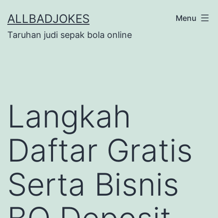
Skip
ALLBADJOKES
Menu
to
Taruhan judi sepak bola online
content
Langkah
Daftar Gratis
Serta Bisnis