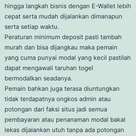
hingga langkah bisnis dengan E-Wallet lebih
cepat serta mudah dijalankan dimanapun
serta setiap waktu.
Peraturan minimum deposit pasti tambah
murah dan bisa dijangkau maka pemain
yang cuma punyai modal yang kecil pastilah
dapat mengawali taruhan togel
bermodalkan seadanya.
Pemain bahkan juga terasa diuntungkan
tidak terdapatnya ongkos admin atau
potongan dari faksi situs jadi semua
pembayaran atau penanaman modal bakal
lekas dijalankan utuh tanpa ada potongan