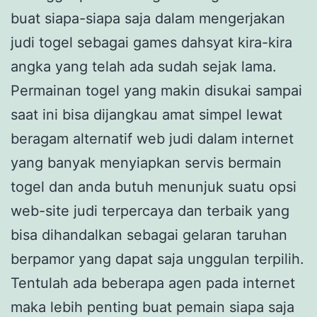
buat siapa-siapa saja dalam mengerjakan
judi togel sebagai games dahsyat kira-kira
angka yang telah ada sudah sejak lama.
Permainan togel yang makin disukai sampai
saat ini bisa dijangkau amat simpel lewat
beragam alternatif web judi dalam internet
yang banyak menyiapkan servis bermain
togel dan anda butuh menunjuk suatu opsi
web-site judi terpercaya dan terbaik yang
bisa dihandalkan sebagai gelaran taruhan
berpamor yang dapat saja unggulan terpilih.
Tentulah ada beberapa agen pada internet
maka lebih penting buat pemain siapa saja