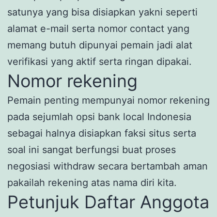
satunya yang bisa disiapkan yakni seperti
alamat e-mail serta nomor contact yang
memang butuh dipunyai pemain jadi alat
verifikasi yang aktif serta ringan dipakai.
Nomor rekening
Pemain penting mempunyai nomor rekening
pada sejumlah opsi bank local Indonesia
sebagai halnya disiapkan faksi situs serta
soal ini sangat berfungsi buat proses
negosiasi withdraw secara bertambah aman
pakailah rekening atas nama diri kita.
Petunjuk Daftar Anggota