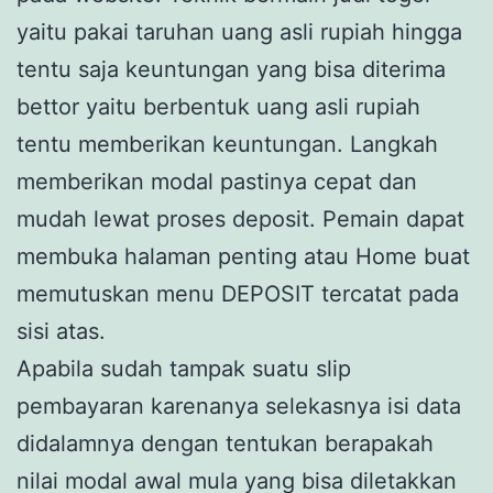
yaitu pakai taruhan uang asli rupiah hingga
tentu saja keuntungan yang bisa diterima
bettor yaitu berbentuk uang asli rupiah
tentu memberikan keuntungan. Langkah
memberikan modal pastinya cepat dan
mudah lewat proses deposit. Pemain dapat
membuka halaman penting atau Home buat
memutuskan menu DEPOSIT tercatat pada
sisi atas.
Apabila sudah tampak suatu slip
pembayaran karenanya selekasnya isi data
didalamnya dengan tentukan berapakah
nilai modal awal mula yang bisa diletakkan