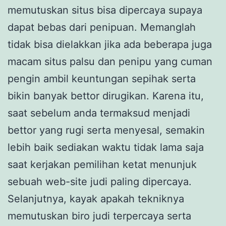
memutuskan situs bisa dipercaya supaya
dapat bebas dari penipuan. Memanglah
tidak bisa dielakkan jika ada beberapa juga
macam situs palsu dan penipu yang cuman
pengin ambil keuntungan sepihak serta
bikin banyak bettor dirugikan. Karena itu,
saat sebelum anda termaksud menjadi
bettor yang rugi serta menyesal, semakin
lebih baik sediakan waktu tidak lama saja
saat kerjakan pemilihan ketat menunjuk
sebuah web-site judi paling dipercaya.
Selanjutnya, kayak apakah tekniknya
memutuskan biro judi terpercaya serta