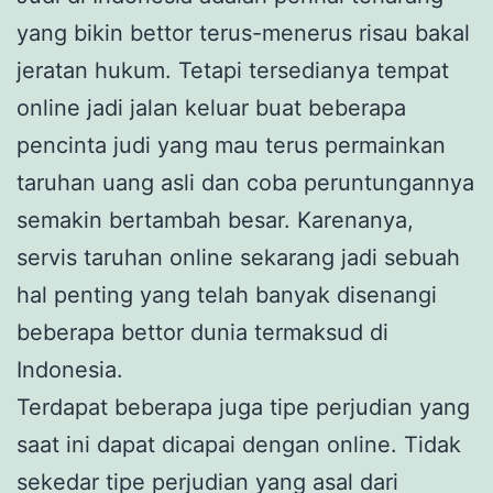
yang bikin bettor terus-menerus risau bakal
jeratan hukum. Tetapi tersedianya tempat
online jadi jalan keluar buat beberapa
pencinta judi yang mau terus permainkan
taruhan uang asli dan coba peruntungannya
semakin bertambah besar. Karenanya,
servis taruhan online sekarang jadi sebuah
hal penting yang telah banyak disenangi
beberapa bettor dunia termaksud di
Indonesia.
Terdapat beberapa juga tipe perjudian yang
saat ini dapat dicapai dengan online. Tidak
sekedar tipe perjudian yang asal dari