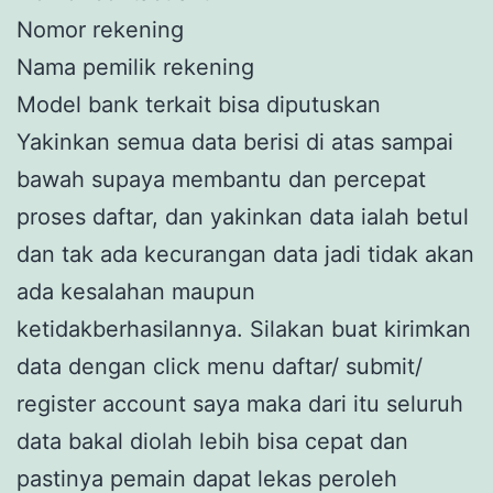
Nomor rekening
Nama pemilik rekening
Model bank terkait bisa diputuskan
Yakinkan semua data berisi di atas sampai
bawah supaya membantu dan percepat
proses daftar, dan yakinkan data ialah betul
dan tak ada kecurangan data jadi tidak akan
ada kesalahan maupun
ketidakberhasilannya. Silakan buat kirimkan
data dengan click menu daftar/ submit/
register account saya maka dari itu seluruh
data bakal diolah lebih bisa cepat dan
pastinya pemain dapat lekas peroleh