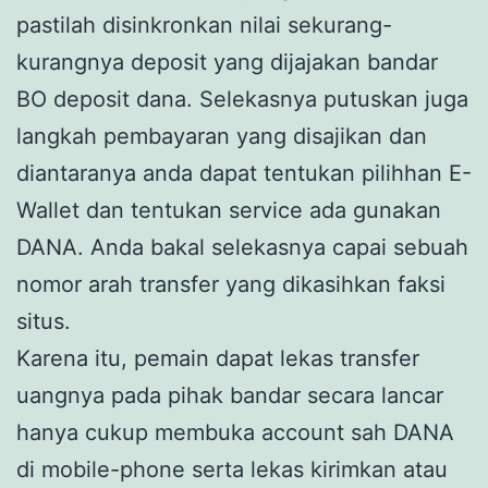
pastilah disinkronkan nilai sekurang-
kurangnya deposit yang dijajakan bandar
BO deposit dana. Selekasnya putuskan juga
langkah pembayaran yang disajikan dan
diantaranya anda dapat tentukan pilihhan E-
Wallet dan tentukan service ada gunakan
DANA. Anda bakal selekasnya capai sebuah
nomor arah transfer yang dikasihkan faksi
situs.
Karena itu, pemain dapat lekas transfer
uangnya pada pihak bandar secara lancar
hanya cukup membuka account sah DANA
di mobile-phone serta lekas kirimkan atau