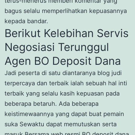
terus-menerus memberi komentar yang
bagus selalu memperlihatkan kepuasannya
kepada bandar.
Berikut Kelebihan Servis
Negosiasi Terunggul
Agen BO Deposit Dana
Jadi peserta di satu diantaranya blog judi
terpercaya dan terbaik ialah sebuah hal inti
terbaik yang selalu kasih kepuasan pada
beberapa betaruh. Ada beberapa
keistimewaannya yang dapat buat pemain
suka Sewaktu dapat memutuskan serta
masuk Bersama web resmi BO deposit dana