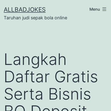
Skip
ALLBADJOKES
Menu
to
Taruhan judi sepak bola online
content
Langkah
Daftar Gratis
Serta Bisnis