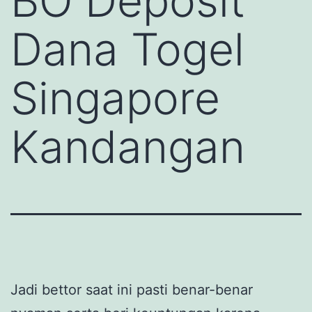
BO Deposit
Dana Togel
Singapore
Kandangan
Jadi bettor saat ini pasti benar-benar