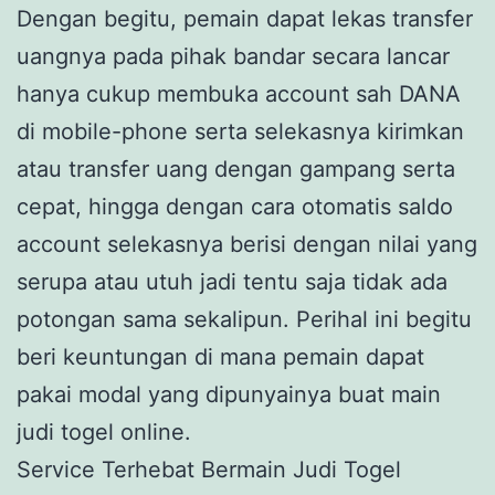
Dengan begitu, pemain dapat lekas transfer
uangnya pada pihak bandar secara lancar
hanya cukup membuka account sah DANA
di mobile-phone serta selekasnya kirimkan
atau transfer uang dengan gampang serta
cepat, hingga dengan cara otomatis saldo
account selekasnya berisi dengan nilai yang
serupa atau utuh jadi tentu saja tidak ada
potongan sama sekalipun. Perihal ini begitu
beri keuntungan di mana pemain dapat
pakai modal yang dipunyainya buat main
judi togel online.
Service Terhebat Bermain Judi Togel