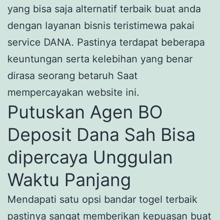
yang bisa saja alternatif terbaik buat anda
dengan layanan bisnis teristimewa pakai
service DANA. Pastinya terdapat beberapa
keuntungan serta kelebihan yang benar
dirasa seorang betaruh Saat
mempercayakan website ini.
Putuskan Agen BO
Deposit Dana Sah Bisa
dipercaya Unggulan
Waktu Panjang
Mendapati satu opsi bandar togel terbaik
pastinya sangat memberikan kepuasan buat