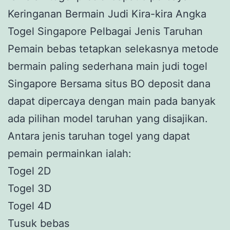
Keringanan Bermain Judi Kira-kira Angka
Togel Singapore Pelbagai Jenis Taruhan
Pemain bebas tetapkan selekasnya metode
bermain paling sederhana main judi togel
Singapore Bersama situs BO deposit dana
dapat dipercaya dengan main pada banyak
ada pilihan model taruhan yang disajikan.
Antara jenis taruhan togel yang dapat
pemain permainkan ialah:
Togel 2D
Togel 3D
Togel 4D
Tusuk bebas