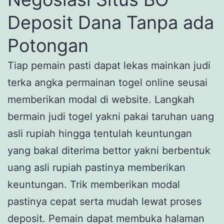
Deposit Dana Tanpa ada
Potongan
Tiap pemain pasti dapat lekas mainkan judi
terka angka permainan togel online seusai
memberikan modal di website. Langkah
bermain judi togel yakni pakai taruhan uang
asli rupiah hingga tentulah keuntungan
yang bakal diterima bettor yakni berbentuk
uang asli rupiah pastinya memberikan
keuntungan. Trik memberikan modal
pastinya cepat serta mudah lewat proses
deposit. Pemain dapat membuka halaman