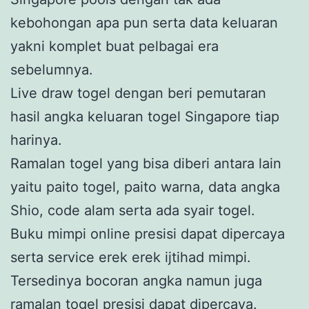
kebohongan apa pun serta data keluaran
yakni komplet buat pelbagai era
sebelumnya.
Live draw togel dengan beri pemutaran
hasil angka keluaran togel Singapore tiap
harinya.
Ramalan togel yang bisa diberi antara lain
yaitu paito togel, paito warna, data angka
Shio, code alam serta ada syair togel.
Buku mimpi online presisi dapat dipercaya
serta service erek erek ijtihad mimpi.
Tersedinya bocoran angka namun juga
ramalan togel presisi dapat dipercaya.