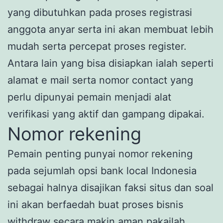
yang dibutuhkan pada proses registrasi
anggota anyar serta ini akan membuat lebih
mudah serta percepat proses register.
Antara lain yang bisa disiapkan ialah seperti
alamat e mail serta nomor contact yang
perlu dipunyai pemain menjadi alat
verifikasi yang aktif dan gampang dipakai.
Nomor rekening
Pemain penting punyai nomor rekening
pada sejumlah opsi bank local Indonesia
sebagai halnya disajikan faksi situs dan soal
ini akan berfaedah buat proses bisnis
withdraw secara makin aman pakailah