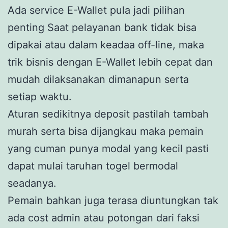
Ada service E-Wallet pula jadi pilihan
penting Saat pelayanan bank tidak bisa
dipakai atau dalam keadaa off-line, maka
trik bisnis dengan E-Wallet lebih cepat dan
mudah dilaksanakan dimanapun serta
setiap waktu.
Aturan sedikitnya deposit pastilah tambah
murah serta bisa dijangkau maka pemain
yang cuman punya modal yang kecil pasti
dapat mulai taruhan togel bermodal
seadanya.
Pemain bahkan juga terasa diuntungkan tak
ada cost admin atau potongan dari faksi