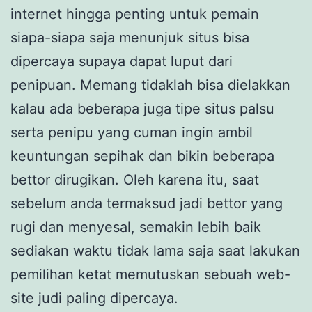
internet hingga penting untuk pemain
siapa-siapa saja menunjuk situs bisa
dipercaya supaya dapat luput dari
penipuan. Memang tidaklah bisa dielakkan
kalau ada beberapa juga tipe situs palsu
serta penipu yang cuman ingin ambil
keuntungan sepihak dan bikin beberapa
bettor dirugikan. Oleh karena itu, saat
sebelum anda termaksud jadi bettor yang
rugi dan menyesal, semakin lebih baik
sediakan waktu tidak lama saja saat lakukan
pemilihan ketat memutuskan sebuah web-
site judi paling dipercaya.