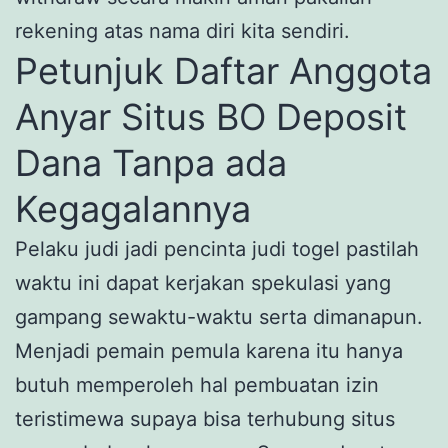
rekening atas nama diri kita sendiri.
Petunjuk Daftar Anggota
Anyar Situs BO Deposit
Dana Tanpa ada
Kegagalannya
Pelaku judi jadi pencinta judi togel pastilah
waktu ini dapat kerjakan spekulasi yang
gampang sewaktu-waktu serta dimanapun.
Menjadi pemain pemula karena itu hanya
butuh memperoleh hal pembuatan izin
teristimewa supaya bisa terhubung situs