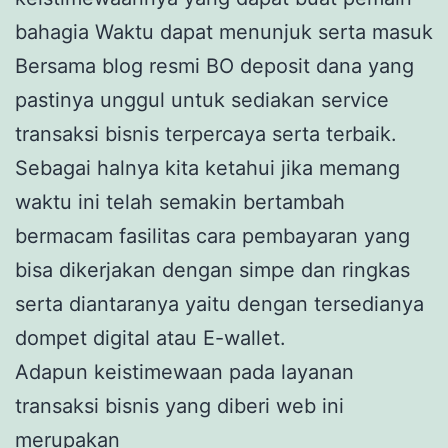
bahagia Waktu dapat menunjuk serta masuk
Bersama blog resmi BO deposit dana yang
pastinya unggul untuk sediakan service
transaksi bisnis terpercaya serta terbaik.
Sebagai halnya kita ketahui jika memang
waktu ini telah semakin bertambah
bermacam fasilitas cara pembayaran yang
bisa dikerjakan dengan simpe dan ringkas
serta diantaranya yaitu dengan tersedianya
dompet digital atau E-wallet.
Adapun keistimewaan pada layanan
transaksi bisnis yang diberi web ini
merupakan