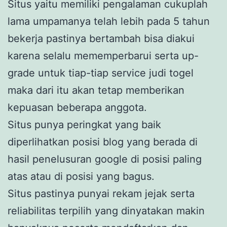
Situs yaitu memiliki pengalaman cukuplah
lama umpamanya telah lebih pada 5 tahun
bekerja pastinya bertambah bisa diakui
karena selalu mememperbarui serta up-
grade untuk tiap-tiap service judi togel
maka dari itu akan tetap memberikan
kepuasan beberapa anggota.
Situs punya peringkat yang baik
diperlihatkan posisi blog yang berada di
hasil penelusuran google di posisi paling
atas atau di posisi yang bagus.
Situs pastinya punyai rekam jejak serta
reliabilitas terpilih yang dinyatakan makin