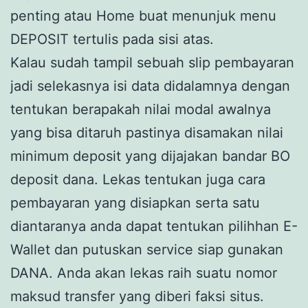
penting atau Home buat menunjuk menu
DEPOSIT tertulis pada sisi atas.
Kalau sudah tampil sebuah slip pembayaran
jadi selekasnya isi data didalamnya dengan
tentukan berapakah nilai modal awalnya
yang bisa ditaruh pastinya disamakan nilai
minimum deposit yang dijajakan bandar BO
deposit dana. Lekas tentukan juga cara
pembayaran yang disiapkan serta satu
diantaranya anda dapat tentukan pilihhan E-
Wallet dan putuskan service siap gunakan
DANA. Anda akan lekas raih suatu nomor
maksud transfer yang diberi faksi situs.