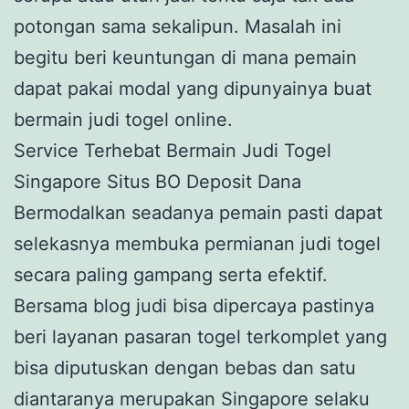
potongan sama sekalipun. Masalah ini
begitu beri keuntungan di mana pemain
dapat pakai modal yang dipunyainya buat
bermain judi togel online.
Service Terhebat Bermain Judi Togel
Singapore Situs BO Deposit Dana
Bermodalkan seadanya pemain pasti dapat
selekasnya membuka permianan judi togel
secara paling gampang serta efektif.
Bersama blog judi bisa dipercaya pastinya
beri layanan pasaran togel terkomplet yang
bisa diputuskan dengan bebas dan satu
diantaranya merupakan Singapore selaku