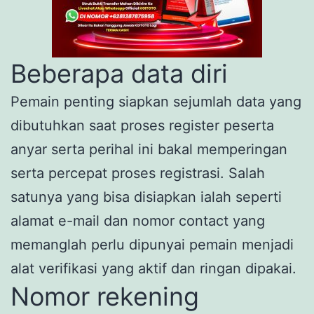
Beberapa data diri
Pemain penting siapkan sejumlah data yang
dibutuhkan saat proses register peserta
anyar serta perihal ini bakal memperingan
serta percepat proses registrasi. Salah
satunya yang bisa disiapkan ialah seperti
alamat e-mail dan nomor contact yang
memanglah perlu dipunyai pemain menjadi
alat verifikasi yang aktif dan ringan dipakai.
Nomor rekening