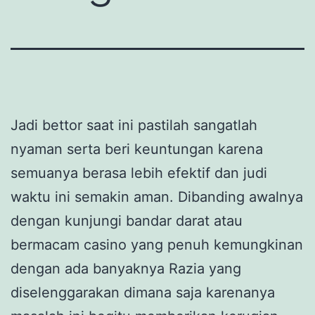
Jadi bettor saat ini pastilah sangatlah
nyaman serta beri keuntungan karena
semuanya berasa lebih efektif dan judi
waktu ini semakin aman. Dibanding awalnya
dengan kunjungi bandar darat atau
bermacam casino yang penuh kemungkinan
dengan ada banyaknya Razia yang
diselenggarakan dimana saja karenanya