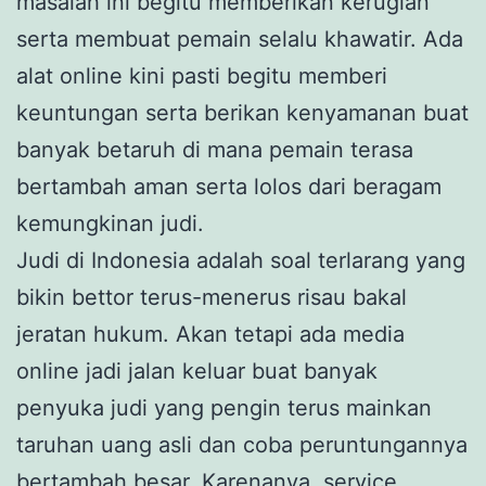
masalah ini begitu memberikan kerugian
serta membuat pemain selalu khawatir. Ada
alat online kini pasti begitu memberi
keuntungan serta berikan kenyamanan buat
banyak betaruh di mana pemain terasa
bertambah aman serta lolos dari beragam
kemungkinan judi.
Judi di Indonesia adalah soal terlarang yang
bikin bettor terus-menerus risau bakal
jeratan hukum. Akan tetapi ada media
online jadi jalan keluar buat banyak
penyuka judi yang pengin terus mainkan
taruhan uang asli dan coba peruntungannya
bertambah besar. Karenanya, service