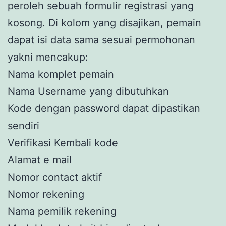
peroleh sebuah formulir registrasi yang
kosong. Di kolom yang disajikan, pemain
dapat isi data sama sesuai permohonan
yakni mencakup:
Nama komplet pemain
Nama Username yang dibutuhkan
Kode dengan password dapat dipastikan
sendiri
Verifikasi Kembali kode
Alamat e mail
Nomor contact aktif
Nomor rekening
Nama pemilik rekening