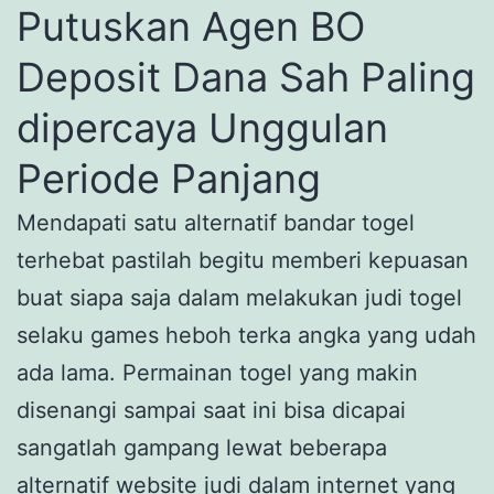
Putuskan Agen BO
Deposit Dana Sah Paling
dipercaya Unggulan
Periode Panjang
Mendapati satu alternatif bandar togel
terhebat pastilah begitu memberi kepuasan
buat siapa saja dalam melakukan judi togel
selaku games heboh terka angka yang udah
ada lama. Permainan togel yang makin
disenangi sampai saat ini bisa dicapai
sangatlah gampang lewat beberapa
alternatif website judi dalam internet yang