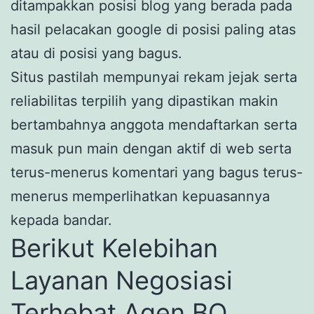
ditampakkan posisi blog yang berada pada
hasil pelacakan google di posisi paling atas
atau di posisi yang bagus.
Situs pastilah mempunyai rekam jejak serta
reliabilitas terpilih yang dipastikan makin
bertambahnya anggota mendaftarkan serta
masuk pun main dengan aktif di web serta
terus-menerus komentari yang bagus terus-
menerus memperlihatkan kepuasannya
kepada bandar.
Berikut Kelebihan
Layanan Negosiasi
Terhebat Agen BO