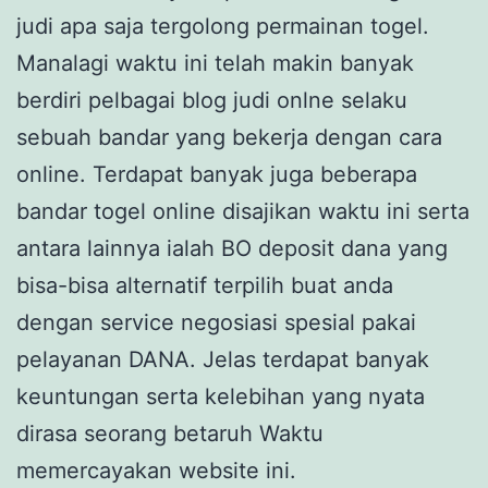
judi apa saja tergolong permainan togel.
Manalagi waktu ini telah makin banyak
berdiri pelbagai blog judi onlne selaku
sebuah bandar yang bekerja dengan cara
online. Terdapat banyak juga beberapa
bandar togel online disajikan waktu ini serta
antara lainnya ialah BO deposit dana yang
bisa-bisa alternatif terpilih buat anda
dengan service negosiasi spesial pakai
pelayanan DANA. Jelas terdapat banyak
keuntungan serta kelebihan yang nyata
dirasa seorang betaruh Waktu
memercayakan website ini.