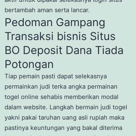
bertambah aman serta lancar.
Pedoman Gampang
Transaksi bisnis Situs
BO Deposit Dana Tiada
Potongan
Tiap pemain pasti dapat selekasnya
permainkan judi terka angka permainan
togel online sehabis memberikan modal
dalam website. Langkah bermain judi togel
yakni pakai taruhan uang asli rupiah maka
pastinya keuntungan yang bakal diterima