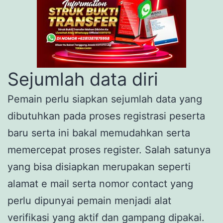
Sejumlah data diri
Pemain perlu siapkan sejumlah data yang
dibutuhkan pada proses registrasi peserta
baru serta ini bakal memudahkan serta
memercepat proses register. Salah satunya
yang bisa disiapkan merupakan seperti
alamat e mail serta nomor contact yang
perlu dipunyai pemain menjadi alat
verifikasi yang aktif dan gampang dipakai.