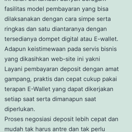
fasilitas model pembayaran yang bisa
dilaksanakan dengan cara simpe serta
ringkas dan satu diantaranya dengan
tersedianya dompet digital atau E-wallet.
Adapun keistimewaan pada servis bisnis
yang dikasihkan web-site ini yakni
Layani pembayaran deposit dengan amat
gampang, praktis dan cepat cukup pakai
terapan E-Wallet yang dapat dikerjakan
setiap saat serta dimanapun saat
diperlukan.
Proses negosiasi deposit lebih cepat dan
mudah tak harus antre dan tak perlu