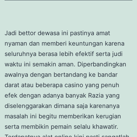
Jadi bettor dewasa ini pastinya amat
nyaman dan memberi keuntungan karena
seluruhnya berasa lebih efektif serta judi
waktu ini semakin aman. Diperbandingkan
awalnya dengan bertandang ke bandar
darat atau beberapa casino yang penuh
efek dengan adanya banyak Razia yang
diselenggarakan dimana saja karenanya
masalah ini begitu memberikan kerugian
serta membikin pemain selalu khawatir.
Terdapatnya alat online kini pasti sangatlah