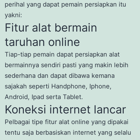
perihal yang dapat pemain persiapkan itu
yakni:
Fitur alat bermain
taruhan online
Tiap-tiap pemain dapat persiapkan alat
bermainnya sendiri pasti yang makin lebih
sederhana dan dapat dibawa kemana
sajakah seperti Handphone, Iphone,
Android, Ipad serta Tablet.
Koneksi internet lancar
Pelbagai tipe fitur alat online yang dipakai
tentu saja berbasiskan internet yang selalu