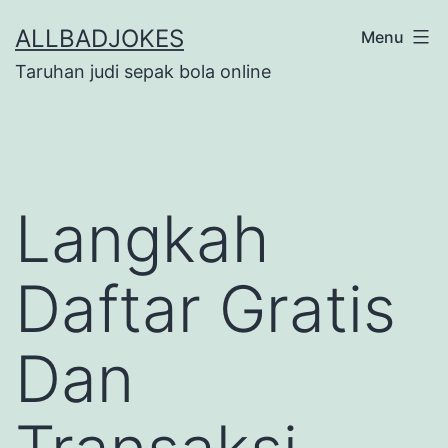
Skip
ALLBADJOKES
Menu
to
Taruhan judi sepak bola online
content
Langkah
Daftar Gratis
Dan