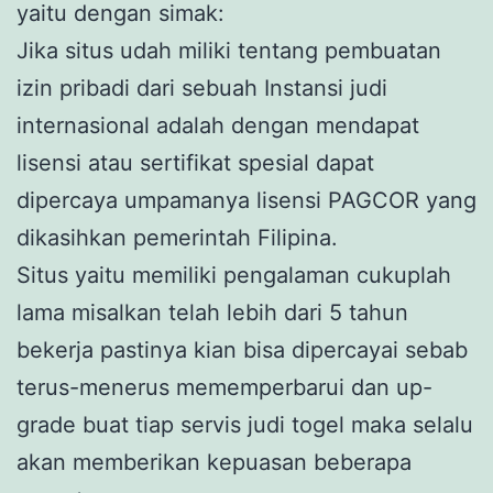
yaitu dengan simak:
Jika situs udah miliki tentang pembuatan
izin pribadi dari sebuah Instansi judi
internasional adalah dengan mendapat
lisensi atau sertifikat spesial dapat
dipercaya umpamanya lisensi PAGCOR yang
dikasihkan pemerintah Filipina.
Situs yaitu memiliki pengalaman cukuplah
lama misalkan telah lebih dari 5 tahun
bekerja pastinya kian bisa dipercayai sebab
terus-menerus mememperbarui dan up-
grade buat tiap servis judi togel maka selalu
akan memberikan kepuasan beberapa