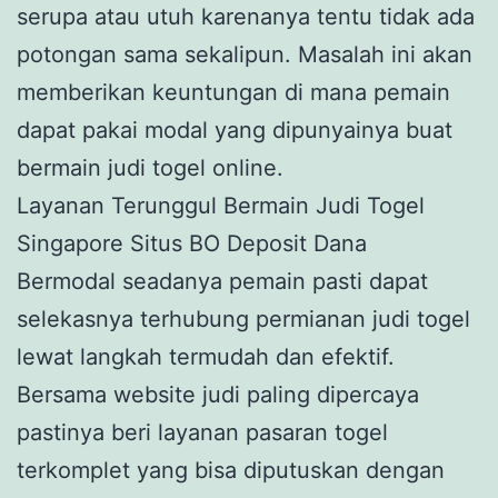
serupa atau utuh karenanya tentu tidak ada
potongan sama sekalipun. Masalah ini akan
memberikan keuntungan di mana pemain
dapat pakai modal yang dipunyainya buat
bermain judi togel online.
Layanan Terunggul Bermain Judi Togel
Singapore Situs BO Deposit Dana
Bermodal seadanya pemain pasti dapat
selekasnya terhubung permianan judi togel
lewat langkah termudah dan efektif.
Bersama website judi paling dipercaya
pastinya beri layanan pasaran togel
terkomplet yang bisa diputuskan dengan