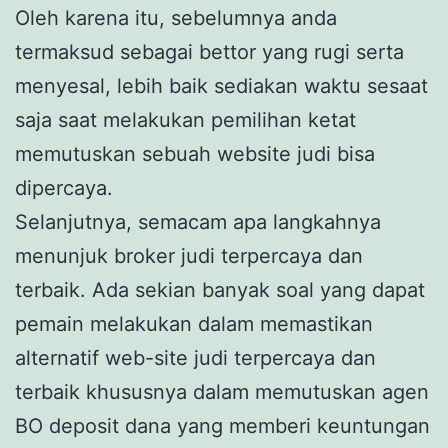
Oleh karena itu, sebelumnya anda
termaksud sebagai bettor yang rugi serta
menyesal, lebih baik sediakan waktu sesaat
saja saat melakukan pemilihan ketat
memutuskan sebuah website judi bisa
dipercaya.
Selanjutnya, semacam apa langkahnya
menunjuk broker judi terpercaya dan
terbaik. Ada sekian banyak soal yang dapat
pemain melakukan dalam memastikan
alternatif web-site judi terpercaya dan
terbaik khususnya dalam memutuskan agen
BO deposit dana yang memberi keuntungan