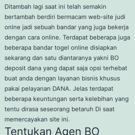
Ditambah lagi saat ini telah semakin
bertambah berdiri bermacam web-site judi
onlne jadi sebuah bandar yang juga bekerja
dengan cara online. Terdapat beberapa juga
beberapa bandar togel online disiapkan
sekarang dan satu diantaranya yakni BO
deposit dana yang dapat saja opsi terhebat
buat anda dengan layanan bisnis khusus
pakai pelayanan DANA. Jelas terdapat
beberapa keuntungan serta kelebihan yang
tentu dirasa seseorang betaruh Di saat
memercayakan site ini.
Tentukan Agen BO