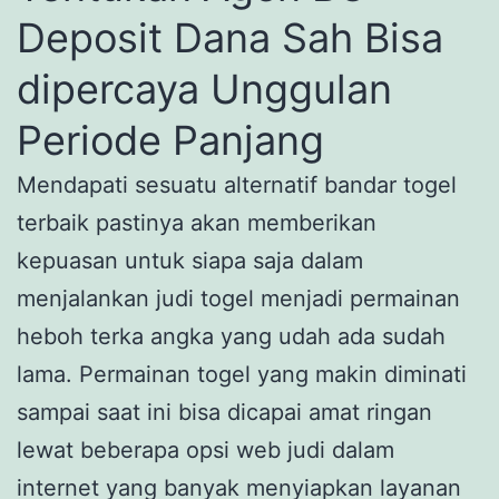
Deposit Dana Sah Bisa
dipercaya Unggulan
Periode Panjang
Mendapati sesuatu alternatif bandar togel
terbaik pastinya akan memberikan
kepuasan untuk siapa saja dalam
menjalankan judi togel menjadi permainan
heboh terka angka yang udah ada sudah
lama. Permainan togel yang makin diminati
sampai saat ini bisa dicapai amat ringan
lewat beberapa opsi web judi dalam
internet yang banyak menyiapkan layanan