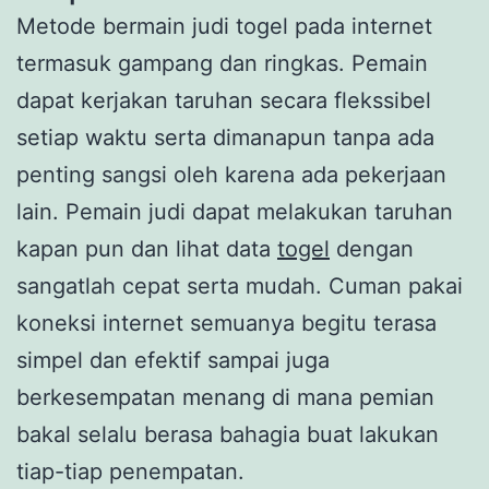
Metode bermain judi togel pada internet
termasuk gampang dan ringkas. Pemain
dapat kerjakan taruhan secara flekssibel
setiap waktu serta dimanapun tanpa ada
penting sangsi oleh karena ada pekerjaan
lain. Pemain judi dapat melakukan taruhan
kapan pun dan lihat data
togel
dengan
sangatlah cepat serta mudah. Cuman pakai
koneksi internet semuanya begitu terasa
simpel dan efektif sampai juga
berkesempatan menang di mana pemian
bakal selalu berasa bahagia buat lakukan
tiap-tiap penempatan.