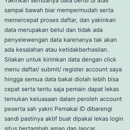
Yakinkan semuanya data berisi di atas
sampai bawah biar mempermudah serta
memercepat proses daftar, dan yakinkan
data merupakan betul dan tidak ada
penyelewengan data karenanya tak akan
ada kesalahan atau ketidakberhasilan.
Silakan untuk kirimkan data dengan click
menu daftar/ submit/ register account saya
hingga semua data bakal diolah lebih bisa
cepat serta tentu saja pemain dapat lekas
temukan keluasaan dalam peroleh account
peserta sah yakni Pemakai ID dibarengi
sandi pastinya aktif buat dipakai lekas login
situs bertambah aman dan lancar.