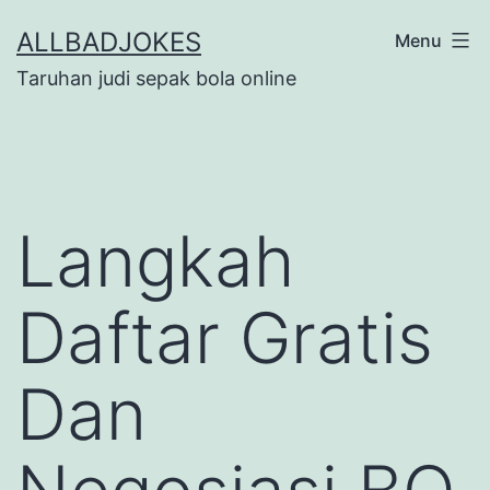
Skip
ALLBADJOKES
Menu
to
Taruhan judi sepak bola online
content
Langkah
Daftar Gratis
Dan