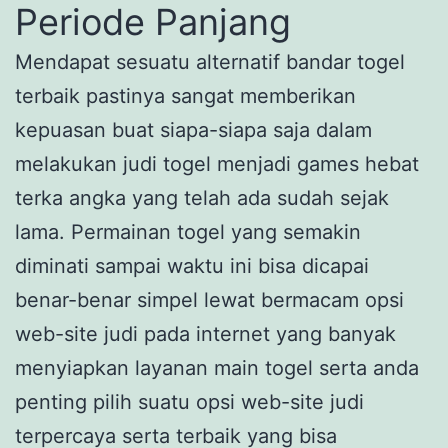
Periode Panjang
Mendapat sesuatu alternatif bandar togel
terbaik pastinya sangat memberikan
kepuasan buat siapa-siapa saja dalam
melakukan judi togel menjadi games hebat
terka angka yang telah ada sudah sejak
lama. Permainan togel yang semakin
diminati sampai waktu ini bisa dicapai
benar-benar simpel lewat bermacam opsi
web-site judi pada internet yang banyak
menyiapkan layanan main togel serta anda
penting pilih suatu opsi web-site judi
terpercaya serta terbaik yang bisa