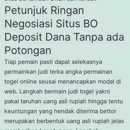
Petunjuk Ringan
Negosiasi Situs BO
Deposit Dana Tanpa ada
Potongan
Tiap pemain pasti dapat selekasnya
permainkan judi terka angka permainan
togel online seusai menancapkan modal di
web. Langkah bermain judi togel yakni
pakai taruhan uang asli rupiah hingga tentu
keuntungan yang hendak diterima bettor
merupakan berbentuk uang asli rupiah jelas