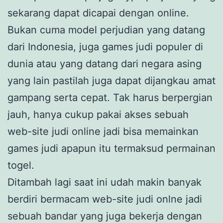
sekarang dapat dicapai dengan online.
Bukan cuma model perjudian yang datang
dari Indonesia, juga games judi populer di
dunia atau yang datang dari negara asing
yang lain pastilah juga dapat dijangkau amat
gampang serta cepat. Tak harus berpergian
jauh, hanya cukup pakai akses sebuah
web-site judi online jadi bisa memainkan
games judi apapun itu termaksud permainan
togel.
Ditambah lagi saat ini udah makin banyak
berdiri bermacam web-site judi onlne jadi
sebuah bandar yang juga bekerja dengan