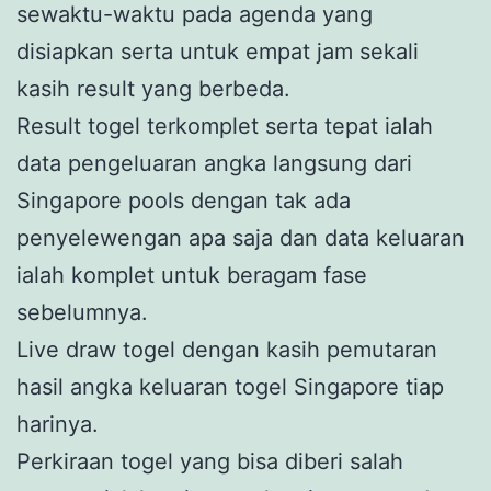
sewaktu-waktu pada agenda yang
disiapkan serta untuk empat jam sekali
kasih result yang berbeda.
Result togel terkomplet serta tepat ialah
data pengeluaran angka langsung dari
Singapore pools dengan tak ada
penyelewengan apa saja dan data keluaran
ialah komplet untuk beragam fase
sebelumnya.
Live draw togel dengan kasih pemutaran
hasil angka keluaran togel Singapore tiap
harinya.
Perkiraan togel yang bisa diberi salah