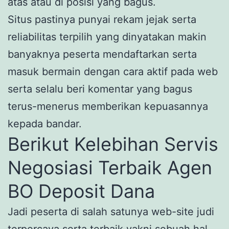
atas atau di posisi yang bagus.
Situs pastinya punyai rekam jejak serta
reliabilitas terpilih yang dinyatakan makin
banyaknya peserta mendaftarkan serta
masuk bermain dengan cara aktif pada web
serta selalu beri komentar yang bagus
terus-menerus memberikan kepuasannya
kepada bandar.
Berikut Kelebihan Servis
Negosiasi Terbaik Agen
BO Deposit Dana
Jadi peserta di salah satunya web-site judi
terpercaya serta terbaik yakni sebuah hal