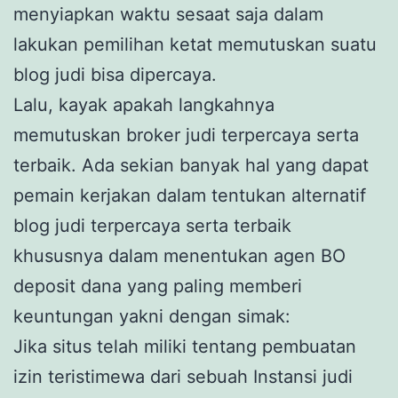
menyiapkan waktu sesaat saja dalam
lakukan pemilihan ketat memutuskan suatu
blog judi bisa dipercaya.
Lalu, kayak apakah langkahnya
memutuskan broker judi terpercaya serta
terbaik. Ada sekian banyak hal yang dapat
pemain kerjakan dalam tentukan alternatif
blog judi terpercaya serta terbaik
khususnya dalam menentukan agen BO
deposit dana yang paling memberi
keuntungan yakni dengan simak:
Jika situs telah miliki tentang pembuatan
izin teristimewa dari sebuah Instansi judi