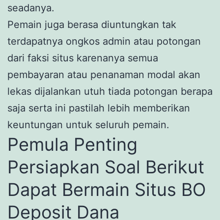
seadanya.
Pemain juga berasa diuntungkan tak
terdapatnya ongkos admin atau potongan
dari faksi situs karenanya semua
pembayaran atau penanaman modal akan
lekas dijalankan utuh tiada potongan berapa
saja serta ini pastilah lebih memberikan
keuntungan untuk seluruh pemain.
Pemula Penting
Persiapkan Soal Berikut
Dapat Bermain Situs BO
Deposit Dana