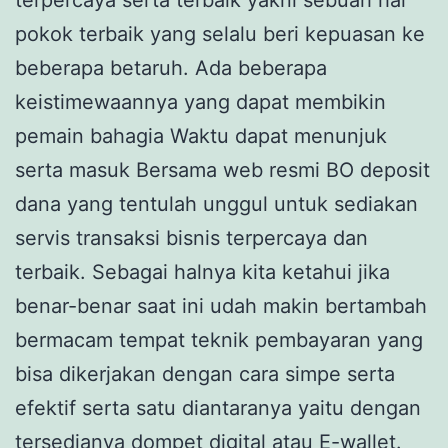
pokok terbaik yang selalu beri kepuasan ke
beberapa betaruh. Ada beberapa
keistimewaannya yang dapat membikin
pemain bahagia Waktu dapat menunjuk
serta masuk Bersama web resmi BO deposit
dana yang tentulah unggul untuk sediakan
servis transaksi bisnis terpercaya dan
terbaik. Sebagai halnya kita ketahui jika
benar-benar saat ini udah makin bertambah
bermacam tempat teknik pembayaran yang
bisa dikerjakan dengan cara simpe serta
efektif serta satu diantaranya yaitu dengan
tersedianya dompet digital atau E-wallet.