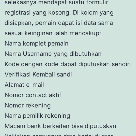
selekasnya mendapat suatu formulir
registrasi yang kosong. Di kolom yang
disiapkan, pemain dapat isi data sama
sesuai keinginan ialah mencakup:
Nama komplet pemain
Nama Username yang dibutuhkan
Kode dengan kode dapat diputuskan sendiri
Verifikasi Kembali sandi
Alamat e-mail
Nomor contact aktif
Nomor rekening
Nama pemilik rekening
Macam bank berkaitan bisa diputuskan