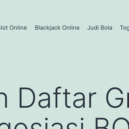
lot Online
Blackjack Online
Judi Bola
Tog
 Daftar Gr
gosiasi B