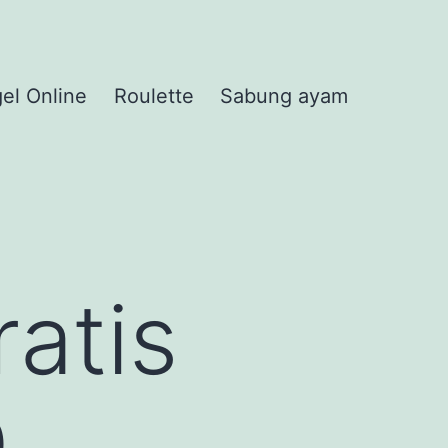
el Online
Roulette
Sabung ayam
atis
O