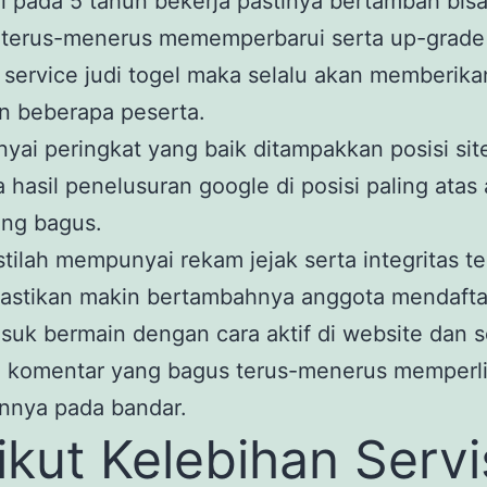
ri pada 5 tahun bekerja pastinya bertambah bisa
n terus-menerus mememperbarui serta up-grade
p service judi togel maka selalu akan memberika
n beberapa peserta.
nyai peringkat yang baik ditampakkan posisi sit
 hasil penelusuran google di posisi paling atas 
ang bagus.
stilah mempunyai rekam jejak serta integritas ter
pastikan makin bertambahnya anggota mendaft
suk bermain dengan cara aktif di website dan s
 komentar yang bagus terus-menerus memperl
nnya pada bandar.
ikut Kelebihan Servi