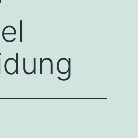
el
idung