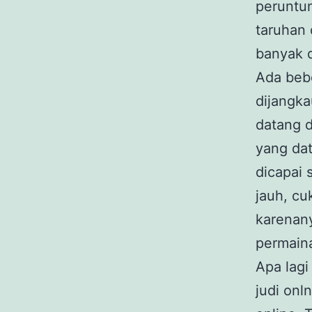
peruntun
taruhan 
banyak d
Ada bebe
dijangk
datang d
yang dat
dicapai 
jauh, cu
karenan
permaina
Apa lagi
judi onl