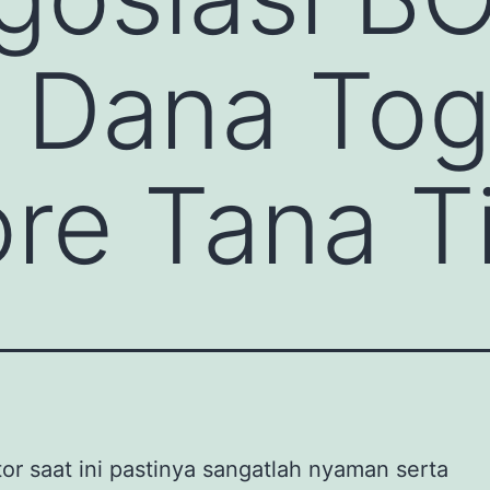
 Dana Tog
re Tana T
tor saat ini pastinya sangatlah nyaman serta