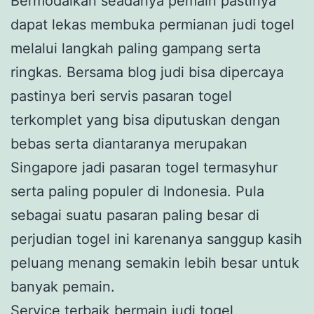
Bermodalkan seadanya pemain pastinya
dapat lekas membuka permianan judi togel
melalui langkah paling gampang serta
ringkas. Bersama blog judi bisa dipercaya
pastinya beri servis pasaran togel
terkomplet yang bisa diputuskan dengan
bebas serta diantaranya merupakan
Singapore jadi pasaran togel termasyhur
serta paling populer di Indonesia. Pula
sebagai suatu pasaran paling besar di
perjudian togel ini karenanya sanggup kasih
peluang menang semakin lebih besar untuk
banyak pemain.
Service terbaik bermain judi togel