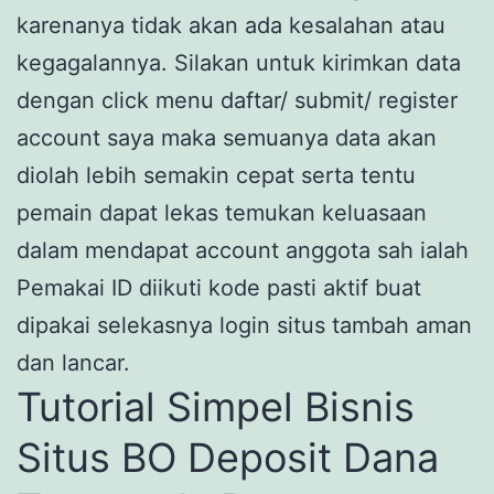
karenanya tidak akan ada kesalahan atau
kegagalannya. Silakan untuk kirimkan data
dengan click menu daftar/ submit/ register
account saya maka semuanya data akan
diolah lebih semakin cepat serta tentu
pemain dapat lekas temukan keluasaan
dalam mendapat account anggota sah ialah
Pemakai ID diikuti kode pasti aktif buat
dipakai selekasnya login situs tambah aman
dan lancar.
Tutorial Simpel Bisnis
Situs BO Deposit Dana