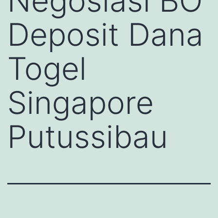
Negosiasi BO
Deposit Dana
Togel
Singapore
Putussibau