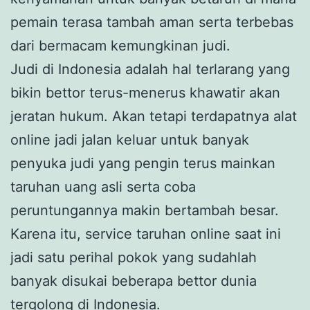
pemain terasa tambah aman serta terbebas
dari bermacam kemungkinan judi.
Judi di Indonesia adalah hal terlarang yang
bikin bettor terus-menerus khawatir akan
jeratan hukum. Akan tetapi terdapatnya alat
online jadi jalan keluar untuk banyak
penyuka judi yang pengin terus mainkan
taruhan uang asli serta coba
peruntungannya makin bertambah besar.
Karena itu, service taruhan online saat ini
jadi satu perihal pokok yang sudahlah
banyak disukai beberapa bettor dunia
tergolong di Indonesia.