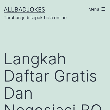
Skip
ALLBADJOKES
Menu
to
Taruhan judi sepak bola online
content
Langkah
Daftar Gratis
Dan