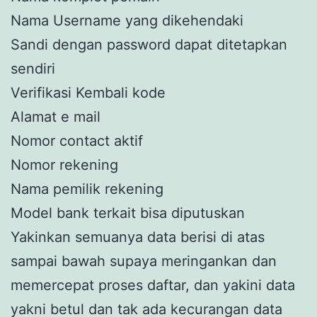
Nama Username yang dikehendaki
Sandi dengan password dapat ditetapkan
sendiri
Verifikasi Kembali kode
Alamat e mail
Nomor contact aktif
Nomor rekening
Nama pemilik rekening
Model bank terkait bisa diputuskan
Yakinkan semuanya data berisi di atas
sampai bawah supaya meringankan dan
memercepat proses daftar, dan yakini data
yakni betul dan tak ada kecurangan data