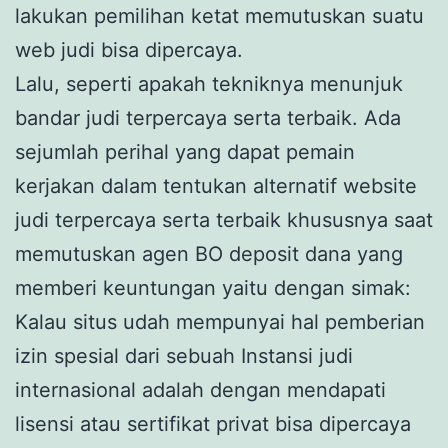
lakukan pemilihan ketat memutuskan suatu
web judi bisa dipercaya.
Lalu, seperti apakah tekniknya menunjuk
bandar judi terpercaya serta terbaik. Ada
sejumlah perihal yang dapat pemain
kerjakan dalam tentukan alternatif website
judi terpercaya serta terbaik khususnya saat
memutuskan agen BO deposit dana yang
memberi keuntungan yaitu dengan simak:
Kalau situs udah mempunyai hal pemberian
izin spesial dari sebuah Instansi judi
internasional adalah dengan mendapati
lisensi atau sertifikat privat bisa dipercaya