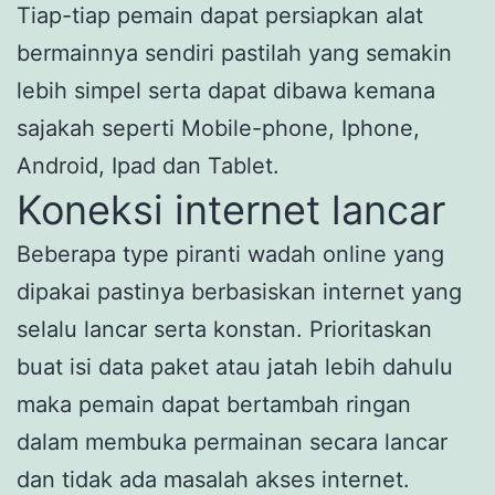
Tiap-tiap pemain dapat persiapkan alat
bermainnya sendiri pastilah yang semakin
lebih simpel serta dapat dibawa kemana
sajakah seperti Mobile-phone, Iphone,
Android, Ipad dan Tablet.
Koneksi internet lancar
Beberapa type piranti wadah online yang
dipakai pastinya berbasiskan internet yang
selalu lancar serta konstan. Prioritaskan
buat isi data paket atau jatah lebih dahulu
maka pemain dapat bertambah ringan
dalam membuka permainan secara lancar
dan tidak ada masalah akses internet.