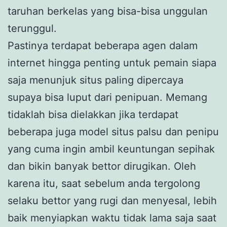
taruhan berkelas yang bisa-bisa unggulan
terunggul.
Pastinya terdapat beberapa agen dalam
internet hingga penting untuk pemain siapa
saja menunjuk situs paling dipercaya
supaya bisa luput dari penipuan. Memang
tidaklah bisa dielakkan jika terdapat
beberapa juga model situs palsu dan penipu
yang cuma ingin ambil keuntungan sepihak
dan bikin banyak bettor dirugikan. Oleh
karena itu, saat sebelum anda tergolong
selaku bettor yang rugi dan menyesal, lebih
baik menyiapkan waktu tidak lama saja saat