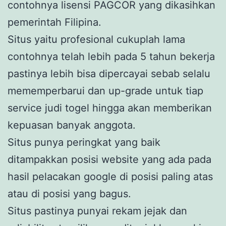
contohnya lisensi PAGCOR yang dikasihkan
pemerintah Filipina.
Situs yaitu profesional cukuplah lama
contohnya telah lebih pada 5 tahun bekerja
pastinya lebih bisa dipercayai sebab selalu
mememperbarui dan up-grade untuk tiap
service judi togel hingga akan memberikan
kepuasan banyak anggota.
Situs punya peringkat yang baik
ditampakkan posisi website yang ada pada
hasil pelacakan google di posisi paling atas
atau di posisi yang bagus.
Situs pastinya punyai rekam jejak dan