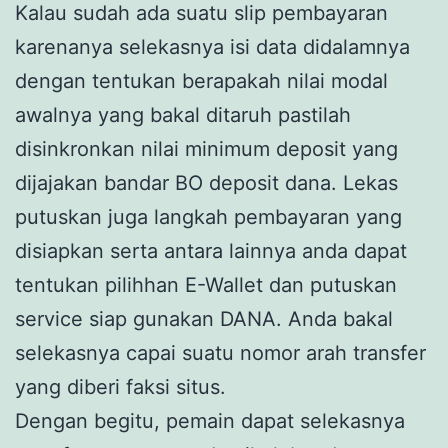
Kalau sudah ada suatu slip pembayaran
karenanya selekasnya isi data didalamnya
dengan tentukan berapakah nilai modal
awalnya yang bakal ditaruh pastilah
disinkronkan nilai minimum deposit yang
dijajakan bandar BO deposit dana. Lekas
putuskan juga langkah pembayaran yang
disiapkan serta antara lainnya anda dapat
tentukan pilihhan E-Wallet dan putuskan
service siap gunakan DANA. Anda bakal
selekasnya capai suatu nomor arah transfer
yang diberi faksi situs.
Dengan begitu, pemain dapat selekasnya