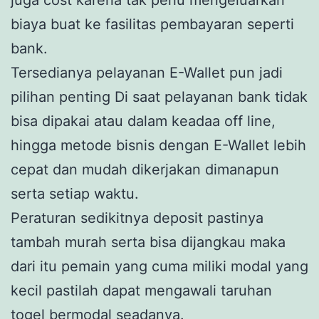
biaya buat ke fasilitas pembayaran seperti
bank.
Tersedianya pelayanan E-Wallet pun jadi
pilihan penting Di saat pelayanan bank tidak
bisa dipakai atau dalam keadaa off line,
hingga metode bisnis dengan E-Wallet lebih
cepat dan mudah dikerjakan dimanapun
serta setiap waktu.
Peraturan sedikitnya deposit pastinya
tambah murah serta bisa dijangkau maka
dari itu pemain yang cuma miliki modal yang
kecil pastilah dapat mengawali taruhan
togel bermodal seadanya.