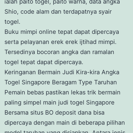
ialah paito togel, paito warna, data angka
Shio, code alam dan terdapatnya syair
togel.
Buku mimpi online tepat dapat dipercaya
serta pelayanan erek erek ijtihad mimpi.
Tersedinya bocoran angka dan ramalan
togel tepat dapat dipercaya.
Keringanan Bermain Judi Kira-kira Angka
Togel Singapore Beragam Type Taruhan
Pemain bebas pastikan lekas trik bermain
paling simpel main judi togel Singapore
Bersama situs BO deposit dana bisa
dipercaya dengan main di beberapa pilihan
model taruhan yang disiapkan. Antara jenis