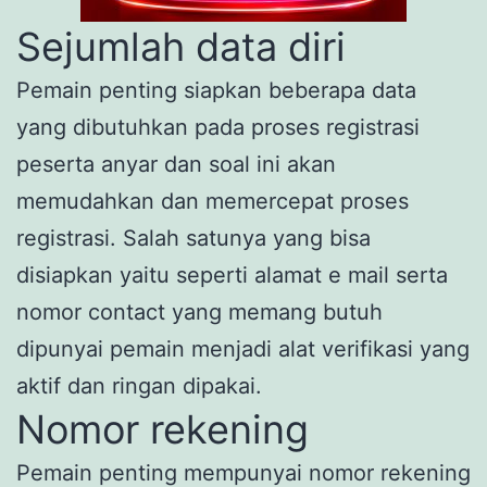
Sejumlah data diri
Pemain penting siapkan beberapa data
yang dibutuhkan pada proses registrasi
peserta anyar dan soal ini akan
memudahkan dan memercepat proses
registrasi. Salah satunya yang bisa
disiapkan yaitu seperti alamat e mail serta
nomor contact yang memang butuh
dipunyai pemain menjadi alat verifikasi yang
aktif dan ringan dipakai.
Nomor rekening
Pemain penting mempunyai nomor rekening