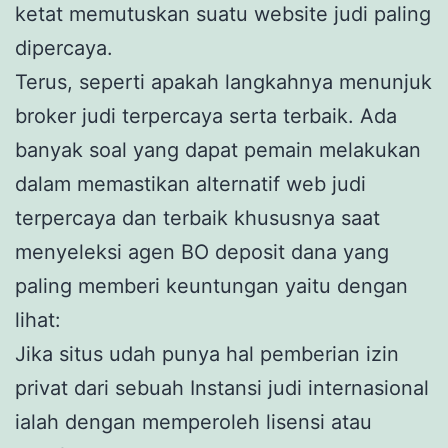
ketat memutuskan suatu website judi paling
dipercaya.
Terus, seperti apakah langkahnya menunjuk
broker judi terpercaya serta terbaik. Ada
banyak soal yang dapat pemain melakukan
dalam memastikan alternatif web judi
terpercaya dan terbaik khususnya saat
menyeleksi agen BO deposit dana yang
paling memberi keuntungan yaitu dengan
lihat:
Jika situs udah punya hal pemberian izin
privat dari sebuah Instansi judi internasional
ialah dengan memperoleh lisensi atau