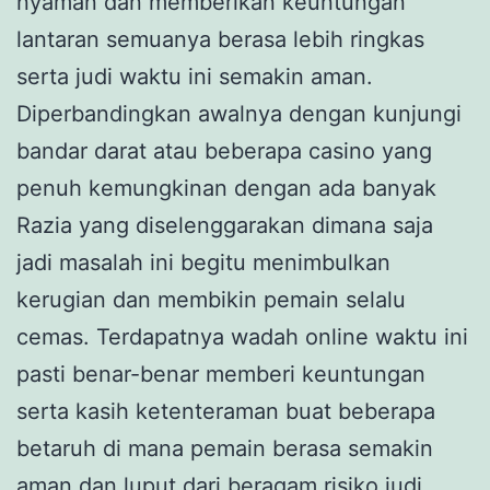
nyaman dan memberikan keuntungan
lantaran semuanya berasa lebih ringkas
serta judi waktu ini semakin aman.
Diperbandingkan awalnya dengan kunjungi
bandar darat atau beberapa casino yang
penuh kemungkinan dengan ada banyak
Razia yang diselenggarakan dimana saja
jadi masalah ini begitu menimbulkan
kerugian dan membikin pemain selalu
cemas. Terdapatnya wadah online waktu ini
pasti benar-benar memberi keuntungan
serta kasih ketenteraman buat beberapa
betaruh di mana pemain berasa semakin
aman dan luput dari beragam risiko judi.