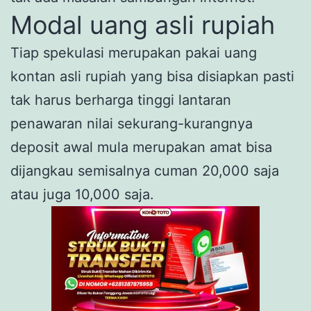
Modal uang asli rupiah
Tiap spekulasi merupakan pakai uang
kontan asli rupiah yang bisa disiapkan pasti
tak harus berharga tinggi lantaran
penawaran nilai sekurang-kurangnya
deposit awal mula merupakan amat bisa
dijangkau semisalnya cuman 20,000 saja
atau juga 10,000 saja.