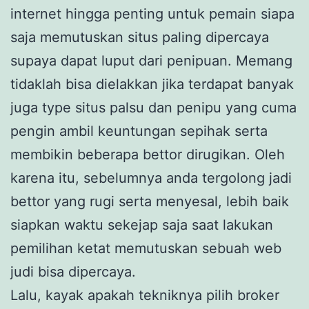
internet hingga penting untuk pemain siapa
saja memutuskan situs paling dipercaya
supaya dapat luput dari penipuan. Memang
tidaklah bisa dielakkan jika terdapat banyak
juga type situs palsu dan penipu yang cuma
pengin ambil keuntungan sepihak serta
membikin beberapa bettor dirugikan. Oleh
karena itu, sebelumnya anda tergolong jadi
bettor yang rugi serta menyesal, lebih baik
siapkan waktu sekejap saja saat lakukan
pemilihan ketat memutuskan sebuah web
judi bisa dipercaya.
Lalu, kayak apakah tekniknya pilih broker