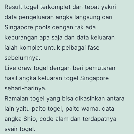
Result togel terkomplet dan tepat yakni
data pengeluaran angka langsung dari
Singapore pools dengan tak ada
kecurangan apa saja dan data keluaran
ialah komplet untuk pelbagai fase
sebelumnya.
Live draw togel dengan beri pemutaran
hasil angka keluaran togel Singapore
sehari-harinya.
Ramalan togel yang bisa dikasihkan antara
lain yaitu paito togel, paito warna, data
angka Shio, code alam dan terdapatnya
syair togel.