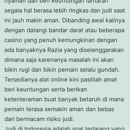
nyaman dan beri keuntungan lantaran
segala hal berasa lebih ringkas dan judi saat
ini jauh makin aman. Dibanding awal kalinya
dengan datangi bandar darat atau beberapa
casino yang penuh kemungkinan dengan
ada banyaknya Razia yang diselenggarakan
dimana saja karenanya masalah ini akan
bikin rugi dan bikin pemain selalu gundah.
Tersedianya alat online kini pastilah amat
beri keuntungan serta berikan
ketenteraman buat banyak betaruh di mana
pemain terasa semakin aman dan bebas
dari bermacam risiko judi.
Judi di Indonesia adalah soal terlarang yang