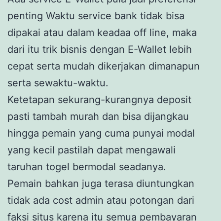
penting Waktu service bank tidak bisa
dipakai atau dalam keadaa off line, maka
dari itu trik bisnis dengan E-Wallet lebih
cepat serta mudah dikerjakan dimanapun
serta sewaktu-waktu.
Ketetapan sekurang-kurangnya deposit
pasti tambah murah dan bisa dijangkau
hingga pemain yang cuma punyai modal
yang kecil pastilah dapat mengawali
taruhan togel bermodal seadanya.
Pemain bahkan juga terasa diuntungkan
tidak ada cost admin atau potongan dari
faksi situs karena itu semua pembayaran