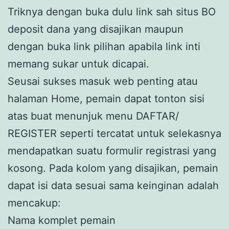
Triknya dengan buka dulu link sah situs BO
deposit dana yang disajikan maupun
dengan buka link pilihan apabila link inti
memang sukar untuk dicapai.
Seusai sukses masuk web penting atau
halaman Home, pemain dapat tonton sisi
atas buat menunjuk menu DAFTAR/
REGISTER seperti tercatat untuk selekasnya
mendapatkan suatu formulir registrasi yang
kosong. Pada kolom yang disajikan, pemain
dapat isi data sesuai sama keinginan adalah
mencakup:
Nama komplet pemain