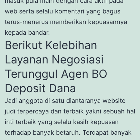
masuk pula main dengan cara aktif pada
web serta selalu komentari yang bagus
terus-menerus memberikan kepuasannya
kepada bandar.
Berikut Kelebihan
Layanan Negosiasi
Terunggul Agen BO
Deposit Dana
Jadi anggota di satu diantaranya website
judi terpercaya dan terbaik yakni sebuah hal
inti terbaik yang selalu kasih kepuasan
terhadap banyak betaruh. Terdapat banyak