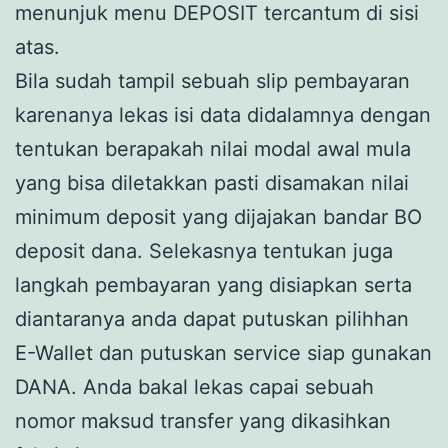
menunjuk menu DEPOSIT tercantum di sisi
atas.
Bila sudah tampil sebuah slip pembayaran
karenanya lekas isi data didalamnya dengan
tentukan berapakah nilai modal awal mula
yang bisa diletakkan pasti disamakan nilai
minimum deposit yang dijajakan bandar BO
deposit dana. Selekasnya tentukan juga
langkah pembayaran yang disiapkan serta
diantaranya anda dapat putuskan pilihhan
E-Wallet dan putuskan service siap gunakan
DANA. Anda bakal lekas capai sebuah
nomor maksud transfer yang dikasihkan