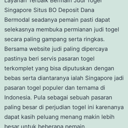
Layanan Terbaik Bermain Judi Togel
Singapore Situs BO Deposit Dana
Bermodal seadanya pemain pasti dapat
selekasnya membuka permianan judi togel
secara paling gampang serta ringkas.
Bersama website judi paling dipercaya
pastinya beri servis pasaran togel
terkomplet yang bisa diputuskan dengan
bebas serta diantaranya ialah Singapore jadi
pasaran togel populer dan ternama di
Indonesia. Pula sebagai sebuah pasaran
paling besar di perjudian togel ini karenanya
dapat kasih peluang menang makin lebih
besar untuk beberapa pemain.