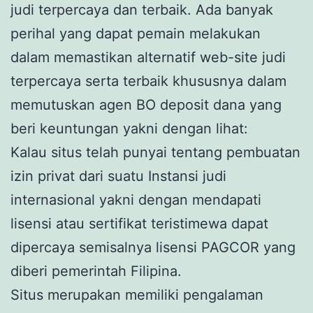
judi terpercaya dan terbaik. Ada banyak
perihal yang dapat pemain melakukan
dalam memastikan alternatif web-site judi
terpercaya serta terbaik khususnya dalam
memutuskan agen BO deposit dana yang
beri keuntungan yakni dengan lihat:
Kalau situs telah punyai tentang pembuatan
izin privat dari suatu Instansi judi
internasional yakni dengan mendapati
lisensi atau sertifikat teristimewa dapat
dipercaya semisalnya lisensi PAGCOR yang
diberi pemerintah Filipina.
Situs merupakan memiliki pengalaman