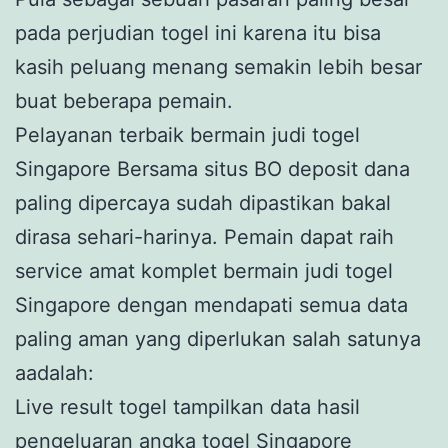
pada perjudian togel ini karena itu bisa
kasih peluang menang semakin lebih besar
buat beberapa pemain.
Pelayanan terbaik bermain judi togel
Singapore Bersama situs BO deposit dana
paling dipercaya sudah dipastikan bakal
dirasa sehari-harinya. Pemain dapat raih
service amat komplet bermain judi togel
Singapore dengan mendapati semua data
paling aman yang diperlukan salah satunya
aadalah:
Live result togel tampilkan data hasil
pengeluaran angka togel Singapore