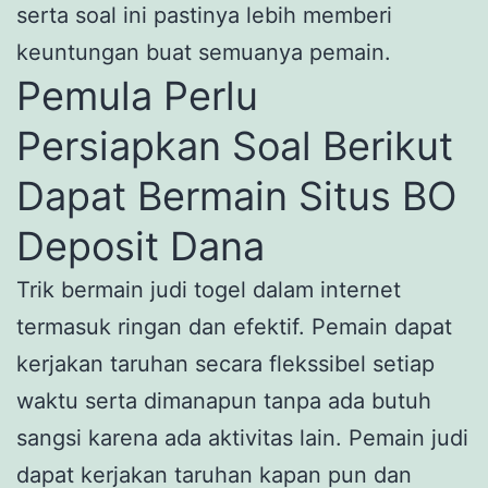
serta soal ini pastinya lebih memberi
keuntungan buat semuanya pemain.
Pemula Perlu
Persiapkan Soal Berikut
Dapat Bermain Situs BO
Deposit Dana
Trik bermain judi togel dalam internet
termasuk ringan dan efektif. Pemain dapat
kerjakan taruhan secara flekssibel setiap
waktu serta dimanapun tanpa ada butuh
sangsi karena ada aktivitas lain. Pemain judi
dapat kerjakan taruhan kapan pun dan