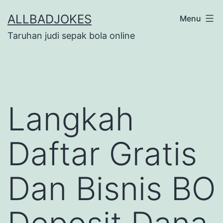
Skip
ALLBADJOKES
Menu
to
Taruhan judi sepak bola online
content
Langkah
Daftar Gratis
Dan Bisnis BO