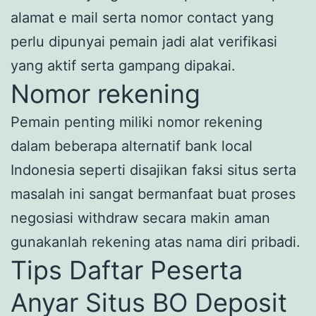
alamat e mail serta nomor contact yang
perlu dipunyai pemain jadi alat verifikasi
yang aktif serta gampang dipakai.
Nomor rekening
Pemain penting miliki nomor rekening
dalam beberapa alternatif bank local
Indonesia seperti disajikan faksi situs serta
masalah ini sangat bermanfaat buat proses
negosiasi withdraw secara makin aman
gunakanlah rekening atas nama diri pribadi.
Tips Daftar Peserta
Anyar Situs BO Deposit