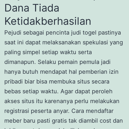
Dana Tiada
Ketidakberhasilan
Pejudi sebagai pencinta judi togel pastinya
saat ini dapat melaksanakan spekulasi yang
paling simpel setiap waktu serta
dimanapun. Selaku pemain pemula jadi
hanya butuh mendapat hal pemberian izin
pribadi biar bisa membuka situs secara
bebas setiap waktu. Agar dapat peroleh
akses situs itu karenanya perlu melakukan
registrasi peserta anyar. Cara mendaftar
meber baru pasti gratis tak diambil cost dan