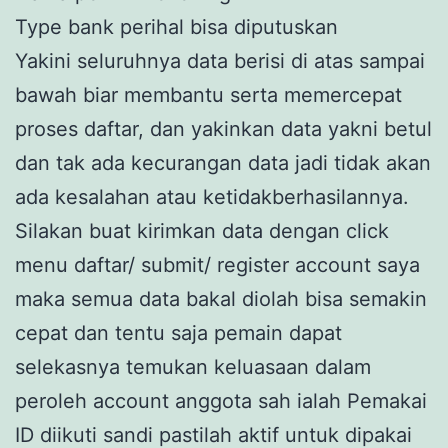
Type bank perihal bisa diputuskan
Yakini seluruhnya data berisi di atas sampai
bawah biar membantu serta memercepat
proses daftar, dan yakinkan data yakni betul
dan tak ada kecurangan data jadi tidak akan
ada kesalahan atau ketidakberhasilannya.
Silakan buat kirimkan data dengan click
menu daftar/ submit/ register account saya
maka semua data bakal diolah bisa semakin
cepat dan tentu saja pemain dapat
selekasnya temukan keluasaan dalam
peroleh account anggota sah ialah Pemakai
ID diikuti sandi pastilah aktif untuk dipakai