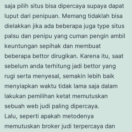
saja pilih situs bisa dipercaya supaya dapat
luput dari penipuan. Memang tidaklah bisa
dielakkan jika ada beberapa juga type situs
palsu dan penipu yang cuman pengin ambil
keuntungan sepihak dan membuat
beberapa bettor dirugikan. Karena itu, saat
sebelum anda terhitung jadi bettor yang
rugi serta menyesal, semakin lebih baik
menyiapkan waktu tidak lama saja dalam
lakukan pemilihan ketat memutuskan
sebuah web judi paling dipercaya.
Lalu, seperti apakah metodenya
memutuskan broker judi terpercaya dan