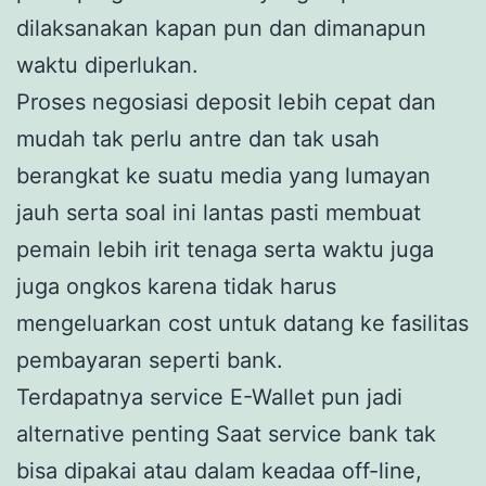
dilaksanakan kapan pun dan dimanapun
waktu diperlukan.
Proses negosiasi deposit lebih cepat dan
mudah tak perlu antre dan tak usah
berangkat ke suatu media yang lumayan
jauh serta soal ini lantas pasti membuat
pemain lebih irit tenaga serta waktu juga
juga ongkos karena tidak harus
mengeluarkan cost untuk datang ke fasilitas
pembayaran seperti bank.
Terdapatnya service E-Wallet pun jadi
alternative penting Saat service bank tak
bisa dipakai atau dalam keadaa off-line,