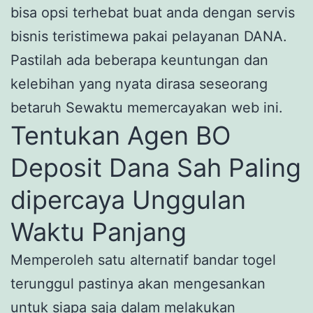
bisa opsi terhebat buat anda dengan servis
bisnis teristimewa pakai pelayanan DANA.
Pastilah ada beberapa keuntungan dan
kelebihan yang nyata dirasa seseorang
betaruh Sewaktu memercayakan web ini.
Tentukan Agen BO
Deposit Dana Sah Paling
dipercaya Unggulan
Waktu Panjang
Memperoleh satu alternatif bandar togel
terunggul pastinya akan mengesankan
untuk siapa saja dalam melakukan