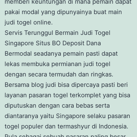
memberi keuntungan di mana pemain dapat
pakai modal yang dipunyainya buat main
judi togel online.
Servis Terunggul Bermain Judi Togel
Singapore Situs BO Deposit Dana
Bermodal seadanya pemain pasti dapat
lekas membuka permianan judi togel
dengan secara termudah dan ringkas.
Bersama blog judi bisa dipercaya pasti beri
layanan pasaran togel terkomplet yang bisa
diputuskan dengan cara bebas serta
diantaranya yaitu Singapore selaku pasaran
togel populer dan termashyur di Indonesia.
Pula sebagai sebuah pasaran paling besar