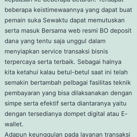
beberapa keistimewaannya yang dapat buat
pemain suka Sewaktu dapat memutuskan
serta masuk Bersama web resmi BO deposit
dana yang tentu saja unggul dalam
menyiapkan service transaksi bisnis
terpercaya serta terbaik. Sebagai halnya
kita ketahui kalau betul-betul saat ini telah
semakin bertambah pelbagai fasilitas teknik
pembayaran yang bisa dilaksanakan dengan
simpe serta efektif serta diantaranya yaitu
dengan tersedianya dompet digital atau E-
wallet.
Adapun keunggulan pada layanan transaksi