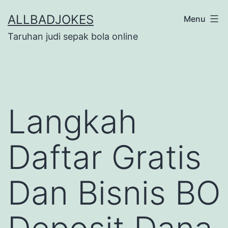
Skip
ALLBADJOKES
Menu
to
Taruhan judi sepak bola online
content
Langkah
Daftar Gratis
Dan Bisnis BO