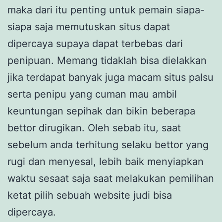
maka dari itu penting untuk pemain siapa-
siapa saja memutuskan situs dapat
dipercaya supaya dapat terbebas dari
penipuan. Memang tidaklah bisa dielakkan
jika terdapat banyak juga macam situs palsu
serta penipu yang cuman mau ambil
keuntungan sepihak dan bikin beberapa
bettor dirugikan. Oleh sebab itu, saat
sebelum anda terhitung selaku bettor yang
rugi dan menyesal, lebih baik menyiapkan
waktu sesaat saja saat melakukan pemilihan
ketat pilih sebuah website judi bisa
dipercaya.