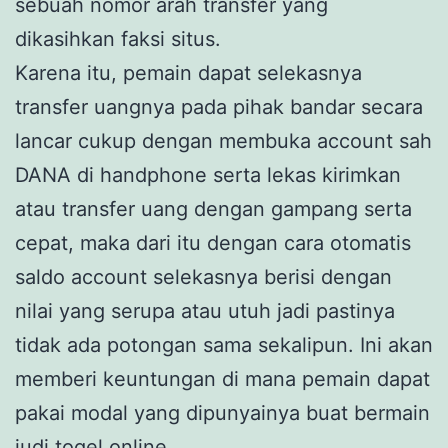
sebuah nomor arah transfer yang
dikasihkan faksi situs.
Karena itu, pemain dapat selekasnya
transfer uangnya pada pihak bandar secara
lancar cukup dengan membuka account sah
DANA di handphone serta lekas kirimkan
atau transfer uang dengan gampang serta
cepat, maka dari itu dengan cara otomatis
saldo account selekasnya berisi dengan
nilai yang serupa atau utuh jadi pastinya
tidak ada potongan sama sekalipun. Ini akan
memberi keuntungan di mana pemain dapat
pakai modal yang dipunyainya buat bermain
judi togel online.