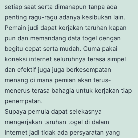
setiap saat serta dimanapun tanpa ada
penting ragu-ragu adanya kesibukan lain.
Pemain judi dapat kerjakan taruhan kapan
pun dan memandang data
togel
dengan
begitu cepat serta mudah. Cuma pakai
koneksi internet seluruhnya terasa simpel
dan efektif juga juga berkesempatan
menang di mana pemian akan terus-
menerus terasa bahagia untuk kerjakan tiap
penempatan.
Supaya pemula dapat selekasnya
mengerjakan taruhan togel di dalam
internet jadi tidak ada persyaratan yang