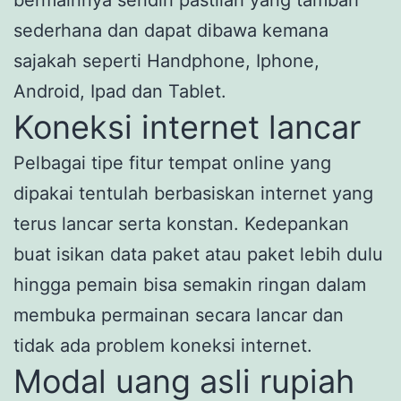
sederhana dan dapat dibawa kemana
sajakah seperti Handphone, Iphone,
Android, Ipad dan Tablet.
Koneksi internet lancar
Pelbagai tipe fitur tempat online yang
dipakai tentulah berbasiskan internet yang
terus lancar serta konstan. Kedepankan
buat isikan data paket atau paket lebih dulu
hingga pemain bisa semakin ringan dalam
membuka permainan secara lancar dan
tidak ada problem koneksi internet.
Modal uang asli rupiah