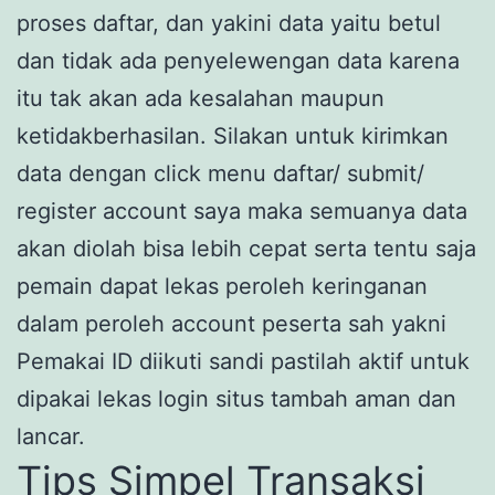
proses daftar, dan yakini data yaitu betul
dan tidak ada penyelewengan data karena
itu tak akan ada kesalahan maupun
ketidakberhasilan. Silakan untuk kirimkan
data dengan click menu daftar/ submit/
register account saya maka semuanya data
akan diolah bisa lebih cepat serta tentu saja
pemain dapat lekas peroleh keringanan
dalam peroleh account peserta sah yakni
Pemakai ID diikuti sandi pastilah aktif untuk
dipakai lekas login situs tambah aman dan
lancar.
Tips Simpel Transaksi