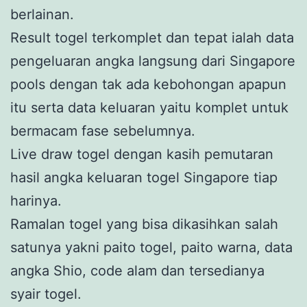
berlainan.
Result togel terkomplet dan tepat ialah data
pengeluaran angka langsung dari Singapore
pools dengan tak ada kebohongan apapun
itu serta data keluaran yaitu komplet untuk
bermacam fase sebelumnya.
Live draw togel dengan kasih pemutaran
hasil angka keluaran togel Singapore tiap
harinya.
Ramalan togel yang bisa dikasihkan salah
satunya yakni paito togel, paito warna, data
angka Shio, code alam dan tersedianya
syair togel.