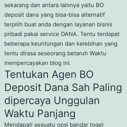
sekarang dan antara lainnya yaitu BO
deposit dana yang bisa-bisa alternatif
terpilih buat anda dengan layanan bisnis
pribadi pakai service DANA. Tentu terdapat
beberapa keuntungan dan kelebihan yang
tentu dirasa seseorang betaruh Waktu
mempercayakan blog ini.
Tentukan Agen BO
Deposit Dana Sah Paling
dipercaya Unggulan
Waktu Panjang
Mendapati sesuatu opsi bandar togel