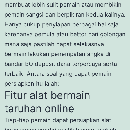
membuat lebih sulit pemain atau membikin
pemain sangsi dan berpikiran kedua kalinya.
Hanya cukup penyiapan berbagai hal saja
karenanya pemula atau bettor dari golongan
mana saja pastilah dapat selekasnya
bermain lakukan penempatan angka di
bandar BO deposit dana terpercaya serta
terbaik. Antara soal yang dapat pemain
persiapkan itu ialah:
Fitur alat bermain
taruhan online
Tiap-tiap pemain dapat persiapkan alat
bermainnya sendiri pastilah yang tambah