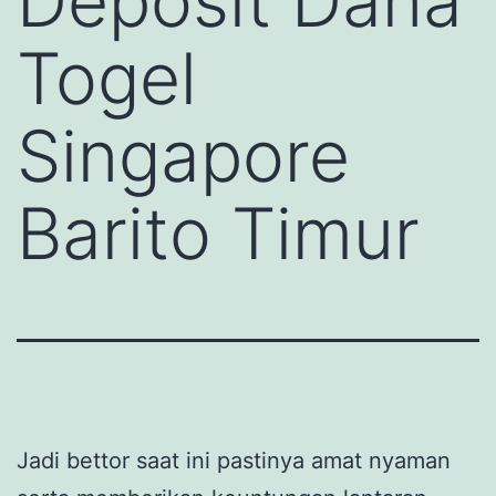
Deposit Dana
Togel
Singapore
Barito Timur
Jadi bettor saat ini pastinya amat nyaman