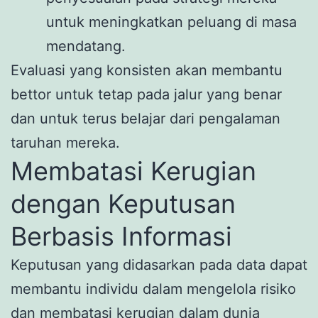
untuk meningkatkan peluang di masa
mendatang.
Evaluasi yang konsisten akan membantu
bettor untuk tetap pada jalur yang benar
dan untuk terus belajar dari pengalaman
taruhan mereka.
Membatasi Kerugian
dengan Keputusan
Berbasis Informasi
Keputusan yang didasarkan pada data dapat
membantu individu dalam mengelola risiko
dan membatasi kerugian dalam dunia