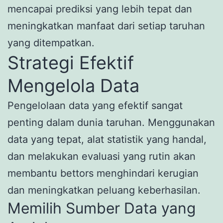
mencapai prediksi yang lebih tepat dan
meningkatkan manfaat dari setiap taruhan
yang ditempatkan.
Strategi Efektif
Mengelola Data
Pengelolaan data yang efektif sangat
penting dalam dunia taruhan. Menggunakan
data yang tepat, alat statistik yang handal,
dan melakukan evaluasi yang rutin akan
membantu bettors menghindari kerugian
dan meningkatkan peluang keberhasilan.
Memilih Sumber Data yang