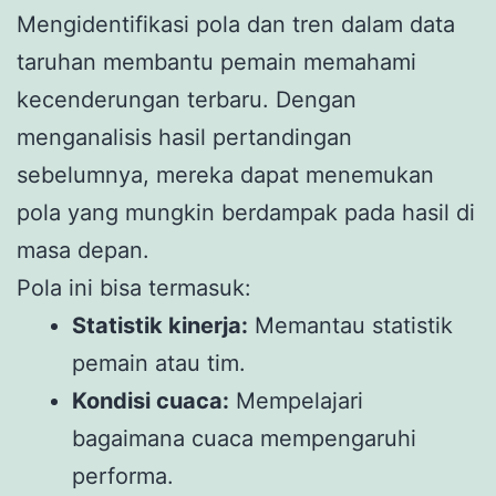
Mengidentifikasi pola dan tren dalam data
taruhan membantu pemain memahami
kecenderungan terbaru. Dengan
menganalisis hasil pertandingan
sebelumnya, mereka dapat menemukan
pola yang mungkin berdampak pada hasil di
masa depan.
Pola ini bisa termasuk:
Statistik kinerja:
Memantau statistik
pemain atau tim.
Kondisi cuaca:
Mempelajari
bagaimana cuaca mempengaruhi
performa.