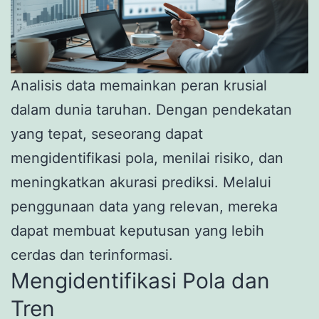
Analisis data memainkan peran krusial
dalam dunia taruhan. Dengan pendekatan
yang tepat, seseorang dapat
mengidentifikasi pola, menilai risiko, dan
meningkatkan akurasi prediksi. Melalui
penggunaan data yang relevan, mereka
dapat membuat keputusan yang lebih
cerdas dan terinformasi.
Mengidentifikasi Pola dan
Tren