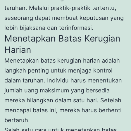
taruhan. Melalui praktik-praktik tertentu,
seseorang dapat membuat keputusan yang
lebih bijaksana dan terinformasi.
Menetapkan Batas Kerugian
Harian
Menetapkan batas kerugian harian adalah
langkah penting untuk menjaga kontrol
dalam taruhan. Individu harus menentukan
jumlah uang maksimum yang bersedia
mereka hilangkan dalam satu hari. Setelah
mencapai batas ini, mereka harus berhenti
bertaruh.
Salah satu cara untuk menetapkan batas