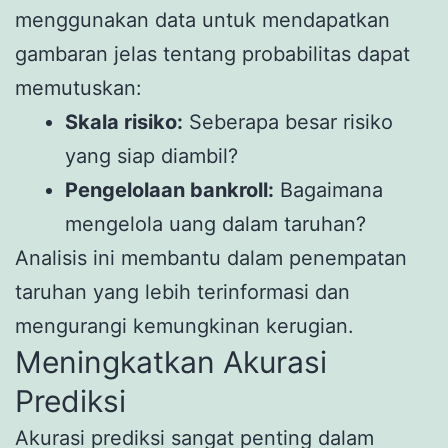
menggunakan data untuk mendapatkan
gambaran jelas tentang probabilitas dapat
memutuskan:
Skala risiko:
Seberapa besar risiko
yang siap diambil?
Pengelolaan bankroll:
Bagaimana
mengelola uang dalam taruhan?
Analisis ini membantu dalam penempatan
taruhan yang lebih terinformasi dan
mengurangi kemungkinan kerugian.
Meningkatkan Akurasi
Prediksi
Akurasi prediksi sangat penting dalam