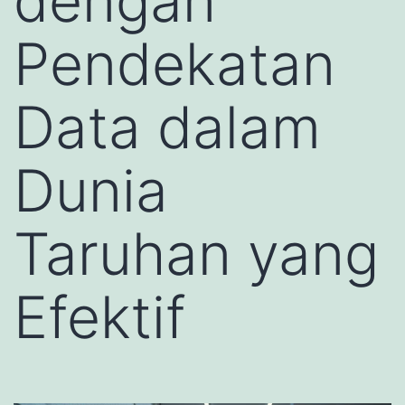
dengan
Pendekatan
Data dalam
Dunia
Taruhan yang
Efektif