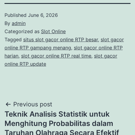
Published
June 6, 2026
By
admin
Categorized as
Slot Online
Tagged
situs slot gacor online RTP besar
,
slot gacor
online RTP gampang menang
,
slot gacor online RTP
harian
,
slot gacor online RTP real time
,
slot gacor
online RTP update
Post
Previous post
Teknik Analisis Statistik untuk
navigation
Menghitung Probabilitas dalam
Taruhan Olahraga Secara Efektif