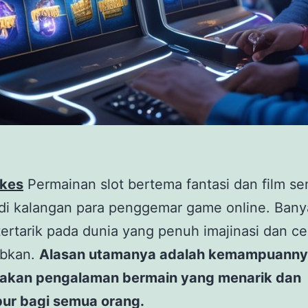
okes
Permainan slot bertema fantasi dan film s
 di kalangan para penggemar game online. Bany
ertarik pada dunia yang penuh imajinasi dan ce
bkan.
Alasan utamanya adalah kemampuann
akan pengalaman bermain yang menarik dan
ur bagi semua orang.