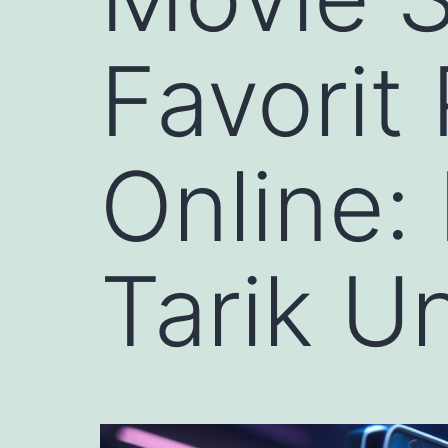
Favorit
Online:
Tarik U