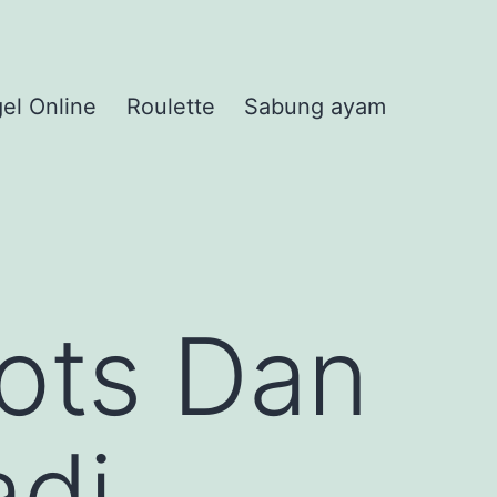
el Online
Roulette
Sabung ayam
lots Dan
adi