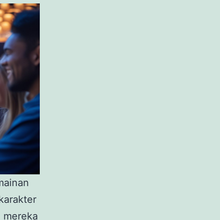
mainan
karakter
i, mereka