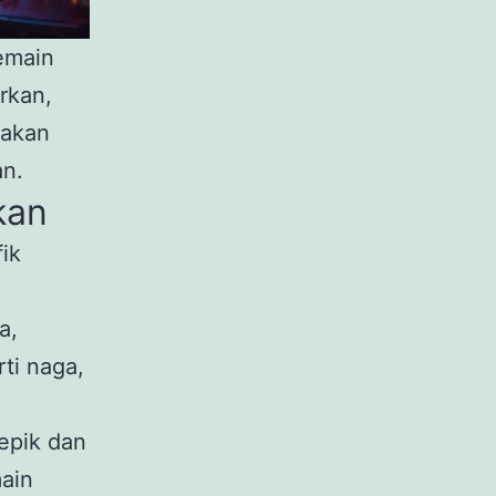
emain
rkan,
takan
n.
kan
ik
a,
ti naga,
epik dan
ain