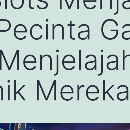
 Pecinta 
 Menjelaja
nik Merek