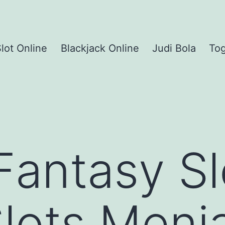
lot Online
Blackjack Online
Judi Bola
Tog
Fantasy S
lots Menj