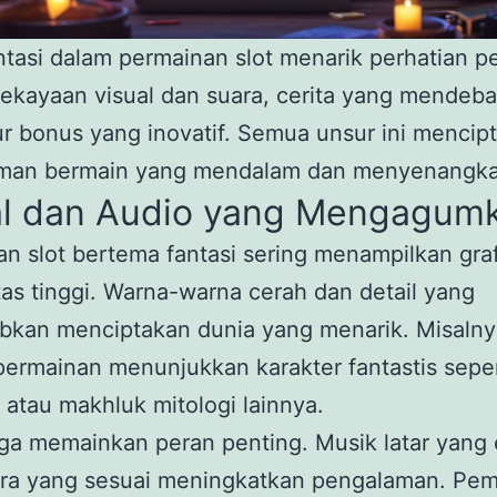
tasi dalam permainan slot menarik perhatian p
ekayaan visual dan suara, cerita yang mendeba
tur bonus yang inovatif. Semua unsur ini mencip
man bermain yang mendalam dan menyenangka
al dan Audio yang Mengagum
n slot bertema fantasi sering menampilkan graf
tas tinggi. Warna-warna cerah dan detail yang
bkan menciptakan dunia yang menarik. Misalny
ermainan menunjukkan karakter fantastis seper
, atau makhluk mitologi lainnya.
ga memainkan peran penting. Musik latar yang 
ara yang sesuai meningkatkan pengalaman. Pem