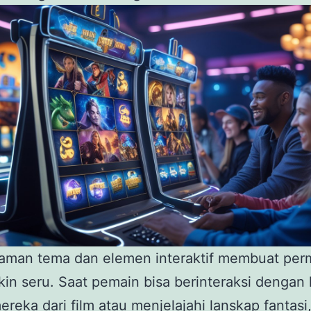
aman tema dan elemen interaktif membuat per
kin seru. Saat pemain bisa berinteraksi dengan 
mereka dari film atau menjelajahi lanskap fantas