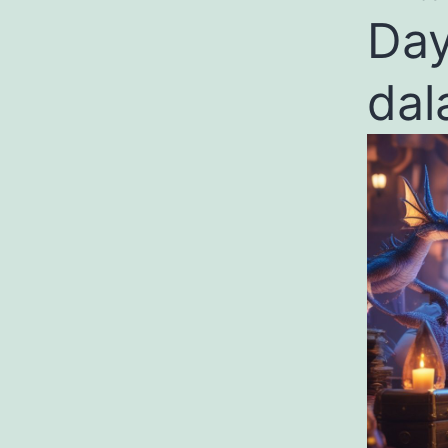
Day
dal