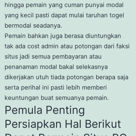
hingga pemain yang cuman punyai modal
yang kecil pasti dapat mulai taruhan togel
bermodal seadanya.
Pemain bahkan juga berasa diuntungkan
tak ada cost admin atau potongan dari faksi
situs jadi semua pembayaran atau
penanaman modal bakal selekasnya
dikerjakan utuh tiada potongan berapa saja
serta perihal ini pasti lebih memberi
keuntungan buat semuanya pemain.
Pemula Penting
Persiapkan Hal Berikut