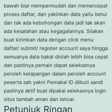
bawah biar mempermudah dan memercepat
proses daftar, dan yakinkan data yaitu betul
dan tak ada kebohongan data jadi tak akan
ada kesalahan atau kegagalannya. Silakan
buat kirimkan data dengan click menu
daftar/ submit/ register account saya hingga
semuanya data bakal diolah lebih bisa cepat
dan pastinya pemain dapat selekasnya
peroleh kelapangan dalam peroleh account
peserta sah yakni Pemakai ID diikuti sandi
pastinya aktif buat dipakai selekasnya login
situs tambah aman dan lancar.
Petunjuk Ringan