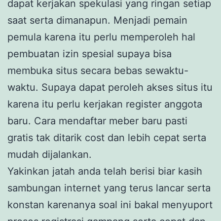
dapat kerjakan spekulasi yang ringan setiap
saat serta dimanapun. Menjadi pemain
pemula karena itu perlu memperoleh hal
pembuatan izin spesial supaya bisa
membuka situs secara bebas sewaktu-
waktu. Supaya dapat peroleh akses situs itu
karena itu perlu kerjakan register anggota
baru. Cara mendaftar meber baru pasti
gratis tak ditarik cost dan lebih cepat serta
mudah dijalankan.
Yakinkan jatah anda telah berisi biar kasih
sambungan internet yang terus lancar serta
konstan karenanya soal ini bakal menyuport