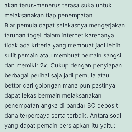
akan terus-menerus terasa suka untuk
melaksanakan tiap penempatan.
Biar pemula dapat selekasnya mengerjakan
taruhan togel dalam internet karenanya
tidak ada kriteria yang membuat jadi lebih
sulit pemain atau membuat pemain sangsi
dan memikir 2x. Cukup dengan penyiapan
berbagai perihal saja jadi pemula atau
bettor dari golongan mana pun pastinya
dapat lekas bermain melaksanakan
penempatan angka di bandar BO deposit
dana terpercaya serta terbaik. Antara soal
yang dapat pemain persiapkan itu yaitu: