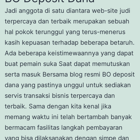
Jadi anggota di satu diantara web-site judi
terpercaya dan terbaik merupakan sebuah
hal pokok terunggul yang terus-menerus
kasih kepuasan terhadap beberapa betaruh.
Ada beberapa keistimewaannya yang dapat
buat pemain suka Saat dapat memutuskan
serta masuk Bersama blog resmi BO deposit
dana yang pastinya unggul untuk sediakan
servis transaksi bisnis terpercaya dan
terbaik. Sama dengan kita kenal jika
memang waktu ini telah bertambah banyak
bermacam fasilitas langkah pembayaran
yang bisa dilaksanakan dengan simpe dan