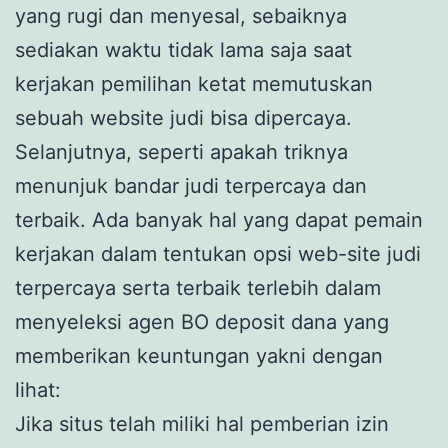
yang rugi dan menyesal, sebaiknya
sediakan waktu tidak lama saja saat
kerjakan pemilihan ketat memutuskan
sebuah website judi bisa dipercaya.
Selanjutnya, seperti apakah triknya
menunjuk bandar judi terpercaya dan
terbaik. Ada banyak hal yang dapat pemain
kerjakan dalam tentukan opsi web-site judi
terpercaya serta terbaik terlebih dalam
menyeleksi agen BO deposit dana yang
memberikan keuntungan yakni dengan
lihat:
Jika situs telah miliki hal pemberian izin