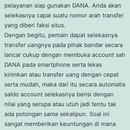
pelayanan siap gunakan DANA. Anda akan
selekasnya capai suatu nomor arah transfer
yang diberi faksi situs.
Dengan begitu, pemain dapat selekasnya
transfer uangnya pada pihak bandar secara
lancar cukup dengan membuka account sah
DANA pada smartphone serta lekas
kirimkan atau transfer uang dengan cepat
serta mudah, maka dari itu secara automatis
saldo account selekasnya berisi dengan
nilai yang serupa atau utuh jadi tentu tak
ada potongan sama sekalipun. Soal ini
sangat memberikan keuntungan di mana