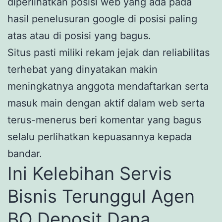
diperlihatkan posisi web yang ada pada
hasil penelusuran google di posisi paling
atas atau di posisi yang bagus.
Situs pasti miliki rekam jejak dan reliabilitas
terhebat yang dinyatakan makin
meningkatnya anggota mendaftarkan serta
masuk main dengan aktif dalam web serta
terus-menerus beri komentar yang bagus
selalu perlihatkan kepuasannya kepada
bandar.
Ini Kelebihan Servis
Bisnis Terunggul Agen
BO Deposit Dana