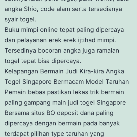
angka Shio, code alam serta tersedianya
syair togel.
Buku mimpi online tepat paling dipercaya
dan pelayanan erek erek ijtihad mimpi.
Tersedinya bocoran angka juga ramalan
togel tepat bisa dipercaya.
Kelapangan Bermain Judi Kira-kira Angka
Togel Singapore Bermacam Model Taruhan
Pemain bebas pastikan lekas trik bermain
paling gampang main judi togel Singapore
Bersama situs BO deposit dana paling
dipercaya dengan bermain pada banyak
terdapat pilihan type taruhan yang