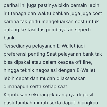
perihal ini juga pastinya bikin pemain lebih
irit tenaga dan waktu bahkan juga juga cost
karena tak perlu mengeluarkan cost untuk
datang ke fasilitas pembayaran seperti
bank.
Tersedianya pelayanan E-Wallet jadi
preferensi penting Saat pelayanan bank tak
bisa dipakai atau dalam keadaa off line,
hingga teknik negosiasi dengan E-Wallet
lebih cepat dan mudah dilaksanakan
dimanapun serta setiap saat.
Keputusan sekurang-kurangnya deposit
pasti tambah murah serta dapat dijangkau